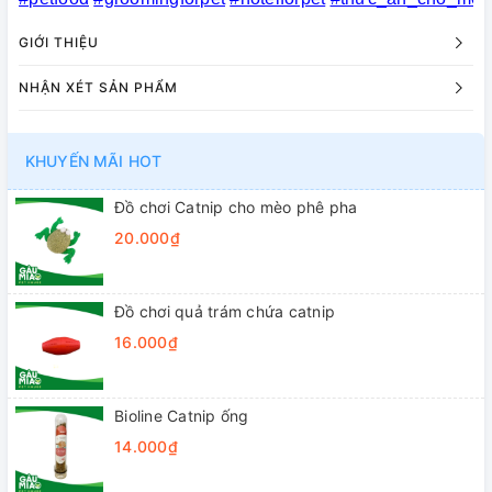
GIỚI THIỆU
NHẬN XÉT SẢN PHẨM
KHUYẾN MÃI HOT
Đồ chơi Catnip cho mèo phê pha
20.000₫
Đồ chơi quả trám chứa catnip
16.000₫
Bioline Catnip ống
14.000₫