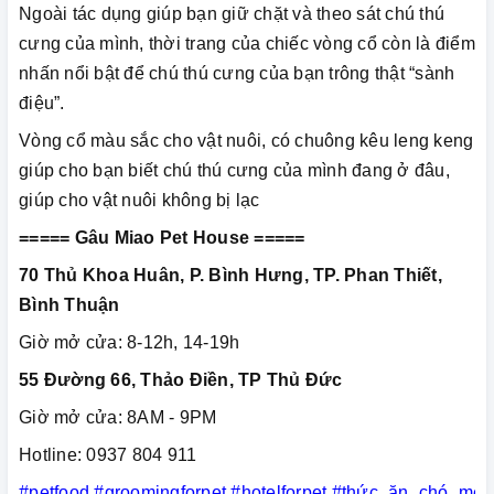
Ngoài tác dụng giúp bạn giữ chặt và theo sát chú thú
cưng của mình, thời trang của chiếc vòng cổ còn là điểm
nhấn nổi bật để chú thú cưng của bạn trông thật “sành
điệu”.
Vòng cổ màu sắc cho vật nuôi, có chuông kêu leng keng
giúp cho bạn biết chú thú cưng của mình đang ở đâu,
giúp cho vật nuôi không bị lạc
===== Gâu Miao Pet House =====
70 Thủ Khoa Huân, P. Bình Hưng, TP. Phan Thiết,
Bình Thuận
Giờ mở cửa: 8-12h, 14-19h
55 Đường 66, Thảo Điền, TP Thủ Đức
Giờ mở cửa: 8AM - 9PM
Hotline: 0937 804 911
#petfood
#groomingforpet
#hotelforpet
#thức_ăn_chó_mèo