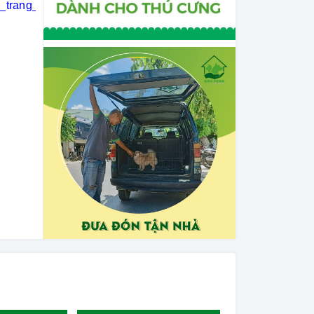
i_trang_thú_cưng
#khách_sạn_thú_cưng