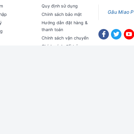
ếm
Quy định sử dụng
Gâu Miao P
hập
Chính sách bảo mật
ý
Hướng dẫn đặt hàng &
thanh toán
ng
Chính sách vận chuyển
Chính sách đổi trả
Chính sách kiểm hàng
KHĐT Bình Thuận cấp ngày 10/01/2022
do Chi cục Thú y Bình Thuận cấp ngày 18/01/2022