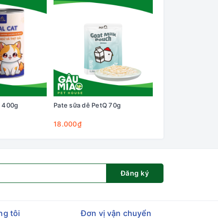
t 400g
Pate sữa dê PetQ 70g
Macaron PetQ D5 2
cho mèo con nhân
+ sữa dê
18.000₫
38.000₫
Đăng ký
ng tôi
Đơn vị vận chuyển