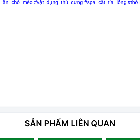
c_ăn_chó_mèo
#vật_dụng_thú_cưng
#spa_cắt_tỉa_lông
#thờ
SẢN PHẨM LIÊN QUAN