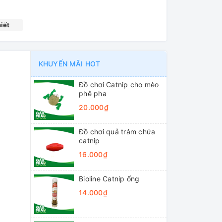
iết
KHUYẾN MÃI HOT
Đồ chơi Catnip cho mèo
phê pha
20.000₫
Đồ chơi quả trám chứa
catnip
16.000₫
Bioline Catnip ống
14.000₫