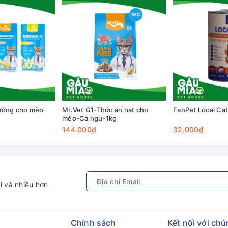
ưởng cho mèo
Mr.Vet G1-Thức ăn hạt cho
FanPet Local Ca
mèo-Cá ngừ-1kg
144.000₫
32.000₫
i và nhiều hơn
Chính sách
Kết nối với chú