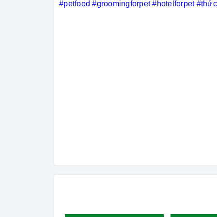
#petfood
#groomingforpet
#hotelforpet
#thứ