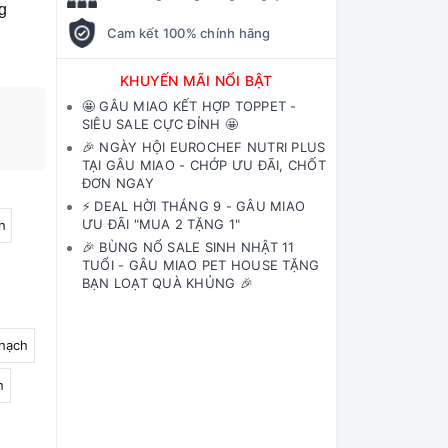
g
Cam kết 100% chính hãng
KHUYẾN MÃI NỔI BẬT
🤩 GÂU MIAO KẾT HỢP TOPPET -
SIÊU SALE CỰC ĐỈNH 🤩
🎉 NGÀY HỘI EUROCHEF NUTRI PLUS
TẠI GÂU MIAO - CHỚP ƯU ĐÃI, CHỐT
ĐƠN NGAY
⚡️ DEAL HỜI THÁNG 9 - GÂU MIAO
ƯU ĐÃI "MUA 2 TẶNG 1"
h
🎉 BÙNG NỔ SALE SINH NHẬT 11
TUỔI - GÂU MIAO PET HOUSE TẶNG
BẠN LOẠT QUÀ KHỦNG 🎉
thạch
h