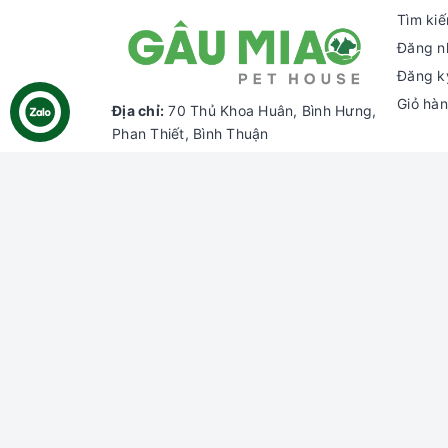
Tìm ki
Đăng n
Đăng k
Giỏ hà
Địa chỉ:
70 Thủ Khoa Huân, Bình Hưng,
Phan Thiết, Bình Thuận
Chi nhánh HCM:
55 đường số 66,
Thảo Điền, Thủ Đức, HCM
Email:
gaumiao@gmail.com
Điện thoại:
0937 804 911
Zalo:
Gâu Miao Pet House
Công ty TNHH Thương mại Dịch vụ Gâu Miao
Giấy chứng nhận ĐKDN số: 3401229674 do Sở 
Giấy chứng nhận đủ điều kiện số: 06/GCN-KDT 