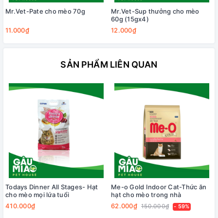
Mr.Vet-Pate cho mèo 70g
Mr.Vet-Sup thưởng cho mèo
60g (15gx4)
11.000₫
12.000₫
SẢN PHẨM LIÊN QUAN
Todays Dinner All Stages- Hạt
Me-o Gold Indoor Cat-Thức ăn
cho mèo mọi lứa tuổi
hạt cho mèo trong nhà
410.000₫
62.000₫
150.000₫
- 59%