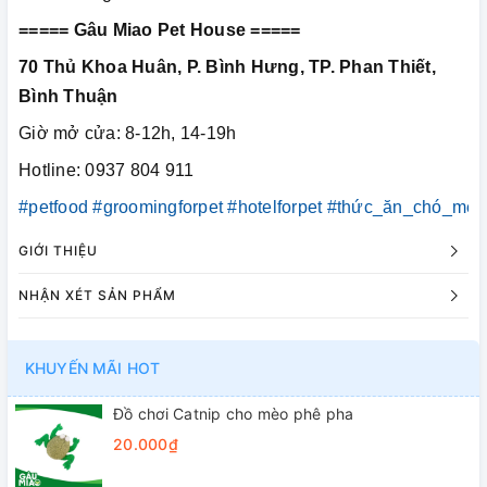
===== Gâu Miao Pet House =====
70 Thủ Khoa Huân, P. Bình Hưng, TP. Phan Thiết,
Bình Thuận
Giờ mở cửa: 8-12h, 14-19h
Hotline: 0937 804 911
#petfood
#groomingforpet
#hotelforpet
#thức_ăn_chó_mèo
GIỚI THIỆU
NHẬN XÉT SẢN PHẨM
KHUYẾN MÃI HOT
Đồ chơi Catnip cho mèo phê pha
20.000₫