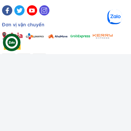
Đơn vị vận chuyển
Công ty TNHH Thương mại Dịch vụ Gâu Miao
Giấy chứng nhận ĐKDN số: 3401229674 do Sở KHĐT Bình
Thuận cấp ngày 10/01/2022
Giấy chứng nhận đủ điều kiện số: 06/GCN-KDT do Chi cục
Thú y Bình Thuận cấp ngày 18/01/2022