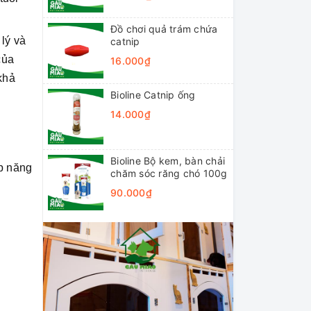
Đồ chơi quả trám chứa
lý và
catnip
của
16.000₫
khả
Bioline Catnip ống
14.000₫
Bioline Bộ kem, bàn chải
ấp năng
chăm sóc răng chó 100g
90.000₫