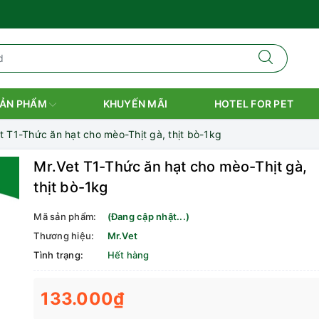
ẢN PHẨM
KHUYẾN MÃI
HOTEL FOR PET
t T1-Thức ăn hạt cho mèo-Thịt gà, thịt bò-1kg
Mr.Vet T1-Thức ăn hạt cho mèo-Thịt gà,
thịt bò-1kg
Mã sản phẩm:
(Đang cập nhật...)
Thương hiệu:
Mr.Vet
Tình trạng:
Hết hàng
133.000₫