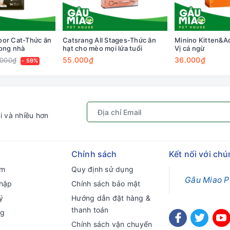
oor Cat-Thức ăn
Catsrang All Stages-Thức ăn
Minino Kitten&Ad
rong nhà
hạt cho mèo mọi lứa tuổi
Vị cá ngừ
55.000₫
36.000₫
.000₫
- 59%
i và nhiều hơn
Chính sách
Kết nối với chú
ếm
Quy định sử dụng
Gâu Miao P
hập
Chính sách bảo mật
ý
Hướng dẫn đặt hàng &
thanh toán
ng
Chính sách vận chuyển