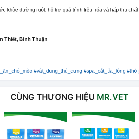
c khỏe đường ruột, hỗ trợ quá trình tiêu hóa và hấp thụ chất
n Thiết, Bình Thuận
c_ăn_chó_mèo
#vật_dụng_thú_cưng
#spa_cắt_tỉa_lông
#thờ
CÙNG THƯƠNG HIỆU
MR.VET