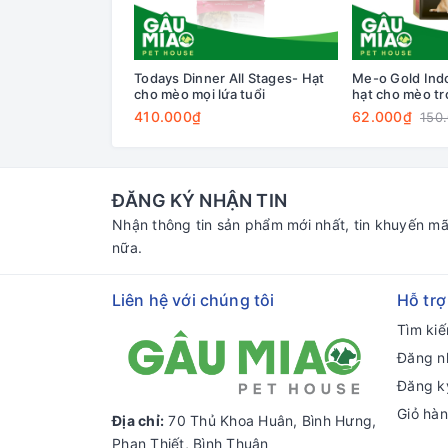
Todays Dinner All Stages- Hạt
Me-o Gold Ind
cho mèo mọi lứa tuổi
hạt cho mèo t
410.000₫
62.000₫
150
ĐĂNG KÝ NHẬN TIN
Nhận thông tin sản phẩm mới nhất, tin khuyến mã
nữa.
Liên hệ với chúng tôi
Hỗ trợ
Tìm ki
Đăng n
Đăng k
Giỏ hà
Địa chỉ:
70 Thủ Khoa Huân, Bình Hưng,
Phan Thiết, Bình Thuận