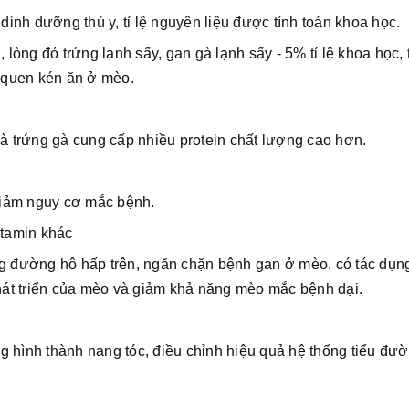
nh dưỡng thú y, tỉ lệ nguyên liệu được tính toán khoa học.
 lòng đỏ trứng lạnh sấy, gan gà lạnh sấy - 5% tỉ lệ khoa học,
 quen kén ăn ở mèo.
và trứng gà cung cấp nhiều protein chất lượng cao hơn.
 giảm nguy cơ mắc bệnh.
itamin khác
ng đường hô hấp trên, ngăn chặn bệnh gan ở mèo, có tác dụn
át triển của mèo và giảm khả năng mèo mắc bệnh dại.
ạng hình thành nang tóc, điều chỉnh hiệu quả hệ thống tiểu đư