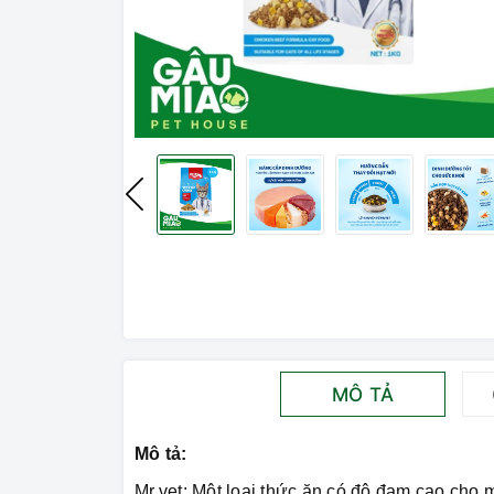
MÔ TẢ
Mô tả:
Mr.vet: Một loại thức ăn có độ đạm cao cho 