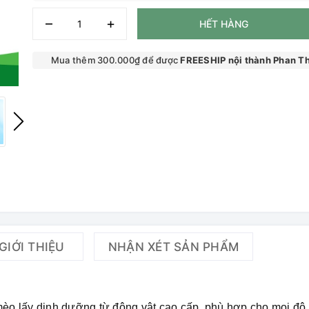
–
+
HẾT HÀNG
Mua thêm 300.000₫ để được
FREESHIP nội thành Phan Th
GIỚI THIỆU
NHẬN XÉT SẢN PHẨM
mèo lấy dinh dưỡng từ động vật cao cấp, phù hợp cho mọi độ 