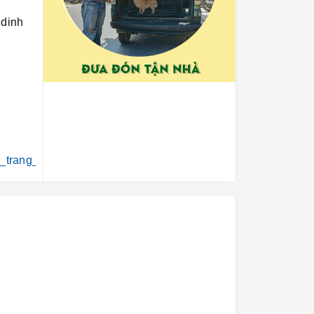
 dinh
i_trang_thú_cưng
#khách_sạn_thú_cưng