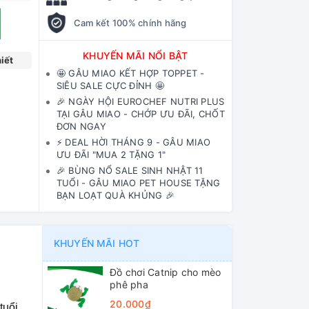
Cam kết 100% chính hãng
KHUYẾN MÃI NỔI BẬT
iết
🤩 GÂU MIAO KẾT HỢP TOPPET -
SIÊU SALE CỰC ĐỈNH 🤩
🎉 NGÀY HỘI EUROCHEF NUTRI PLUS
TẠI GÂU MIAO - CHỚP ƯU ĐÃI, CHỐT
ĐƠN NGAY
⚡️ DEAL HỜI THÁNG 9 - GÂU MIAO
ƯU ĐÃI "MUA 2 TẶNG 1"
🎉 BÙNG NỔ SALE SINH NHẬT 11
TUỔI - GÂU MIAO PET HOUSE TẶNG
BẠN LOẠT QUÀ KHỦNG 🎉
KHUYẾN MÃI HOT
Đồ chơi Catnip cho mèo
phê pha
20.000₫
tuổi