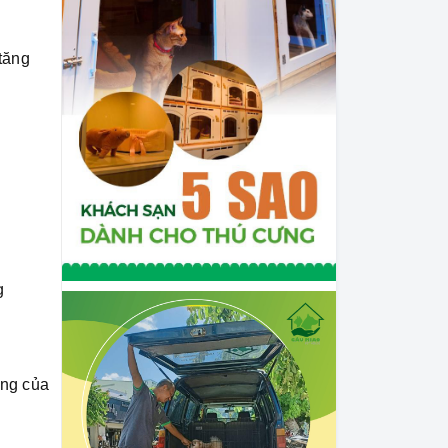
 tăng
g
ờng của