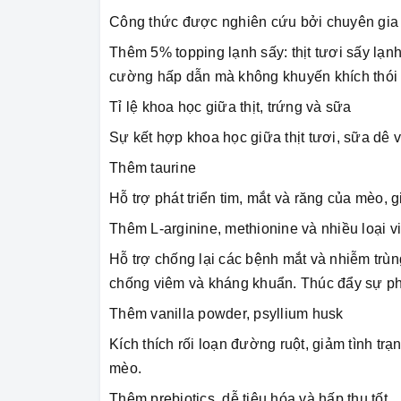
Công thức được nghiên cứu bởi chuyên gia di
Thêm 5% topping lạnh sấy: thịt tươi sấy lạnh,
cường hấp dẫn mà không khuyến khích thói
Tỉ lệ khoa học giữa thịt, trứng và sữa
Sự kết hợp khoa học giữa thịt tươi, sữa dê 
Thêm taurine
Hỗ trợ phát triển tim, mắt và răng của mèo,
Thêm L-arginine, methionine và nhiều loại v
Hỗ trợ chống lại các bệnh mắt và nhiễm trù
chống viêm và kháng khuẩn. Thúc đẩy sự ph
Thêm vanilla powder, psyllium husk
Kích thích rối loạn đường ruột, giảm tình tr
mèo.
Thêm prebiotics, dễ tiêu hóa và hấp thụ tốt