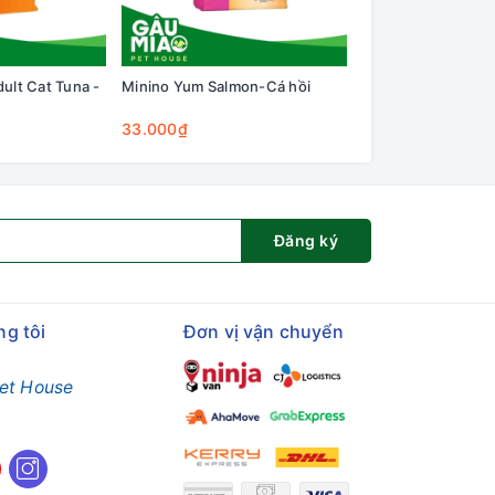
ult Cat Tuna -
Minino Yum Salmon-Cá hồi
Minino Yum Seafoo
33.000₫
33.000₫
Đăng ký
ng tôi
Đơn vị vận chuyển
et House