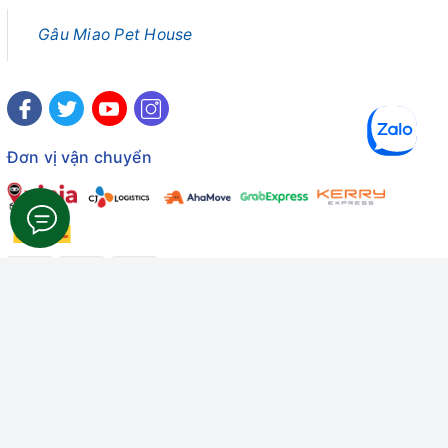
Gâu Miao Pet House
Đơn vị vận chuyển
Công ty TNHH Thương mại Dịch vụ Gâu Miao
Giấy chứng nhận ĐKDN số: 3401229674 do Sở KHĐT Bình