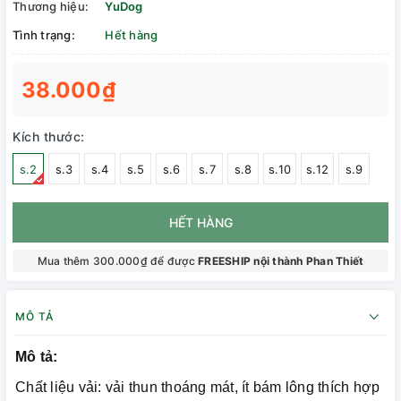
Thương hiệu:
YuDog
Tình trạng:
Hết hàng
38.000₫
Kích thước:
s.2
s.3
s.4
s.5
s.6
s.7
s.8
s.10
s.12
s.9
HẾT HÀNG
Mua thêm 300.000₫ để được
FREESHIP nội thành Phan Thiết
MÔ TẢ
Mô tả:
Chất liệu vải: vải thun thoáng mát, ít bám lông thích hợp