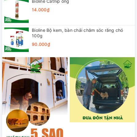
Bioline Catnip ống
14.000₫
Bioline Bộ kem, bàn chải chăm sóc răng chó
100g
90.000₫