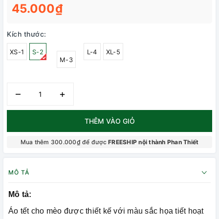
45.000₫
Kích thước:
XS-1
S-2
L-4
XL-5
M-3
–
+
THÊM VÀO GIỎ
Mua thêm 300.000₫ để được
FREESHIP nội thành Phan Thiết
MÔ TẢ
Mô tả:
Áo tết cho mèo được thiết kế với màu sắc họa tiết hoạt