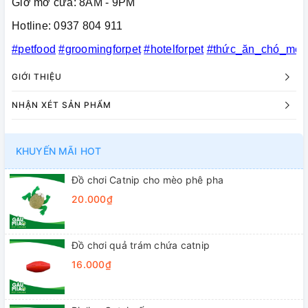
Giờ mở cửa: 8AM - 9PM
Hotline: 0937 804 911
#petfood
#groomingforpet
#hotelforpet
#thức_ăn_chó_mèo
GIỚI THIỆU
NHẬN XÉT SẢN PHẨM
KHUYẾN MÃI HOT
Đồ chơi Catnip cho mèo phê pha
20.000₫
Đồ chơi quả trám chứa catnip
16.000₫