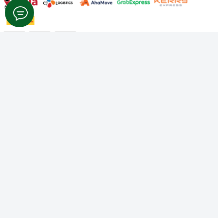
Công ty TNHH Thương mại Dịch vụ Gâu Miao
Giấy chứng nhận ĐKDN số: 3401229674 do Sở KHĐT Bình
Thuận cấp ngày 10/01/2022
Giấy chứng nhận đủ điều kiện số: 06/GCN-KDT do Chi cục
Thú y Bình Thuận cấp ngày 18/01/2022
© Bản quyền thuộc về
Công ty TNHH Thương mại Dịch vụ Gâu
Miao
Cung cấp bởi
Sapo