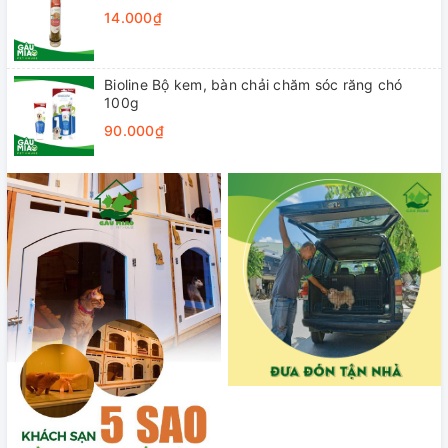
14.000₫
Bioline Bộ kem, bàn chải chăm sóc răng chó
100g
90.000₫