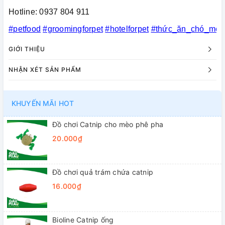
Hotline: 0937 804 911
#petfood
#groomingforpet
#hotelforpet
#thức_ăn_chó_mèo
GIỚI THIỆU
NHẬN XÉT SẢN PHẨM
KHUYẾN MÃI HOT
Đồ chơi Catnip cho mèo phê pha
20.000₫
Đồ chơi quả trám chứa catnip
16.000₫
Bioline Catnip ống