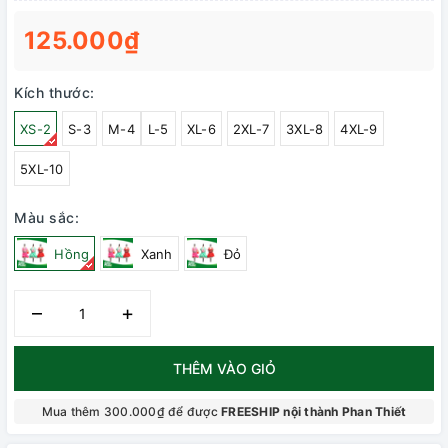
125.000₫
Kích thước:
XS-2
S-3
M-4
L-5
XL-6
2XL-7
3XL-8
4XL-9
5XL-10
Màu sắc:
Hồng
Xanh
Đỏ
–
+
THÊM VÀO GIỎ
Mua thêm 300.000₫ để được
FREESHIP nội thành Phan Thiết