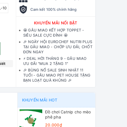
L-10
Cam kết 100% chính hãng
KHUYẾN MÃI NỔI BẬT
🤩 GÂU MIAO KẾT HỢP TOPPET -
SIÊU SALE CỰC ĐỈNH 🤩
🎉 NGÀY HỘI EUROCHEF NUTRI PLUS
TẠI GÂU MIAO - CHỚP ƯU ĐÃI, CHỐT
ĐƠN NGAY
⚡️ DEAL HỜI THÁNG 9 - GÂU MIAO
iết
ƯU ĐÃI "MUA 2 TẶNG 1"
🎉 BÙNG NỔ SALE SINH NHẬT 11
TUỔI - GÂU MIAO PET HOUSE TẶNG
BẠN LOẠT QUÀ KHỦNG 🎉
KHUYẾN MÃI HOT
Đồ chơi Catnip cho mèo
phê pha
20.000₫