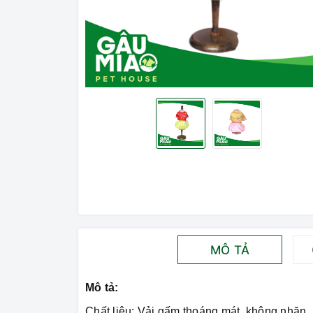
MÔ TẢ
Mô tả:
Chất liệu: Vải gấm thoáng mát, không nhăn,