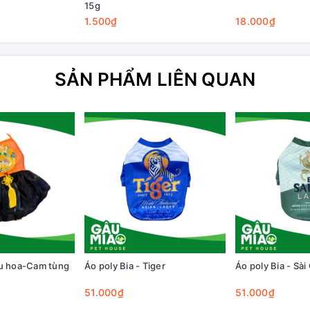
15g
1.500₫
18.000₫
SẢN PHẨM LIÊN QUAN
êu hoa-Cam tùng
Áo poly Bia - Tiger
Áo poly Bia - Sài
51.000₫
51.000₫