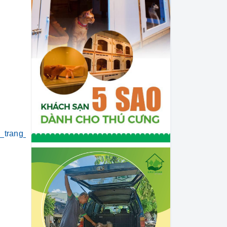
i_trang_thú_cưng
#khách_sạn_thú_cưng