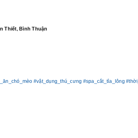
n Thiết, Bình Thuận
c_ăn_chó_mèo
#vật_dụng_thú_cưng
#spa_cắt_tỉa_lông
#thờ