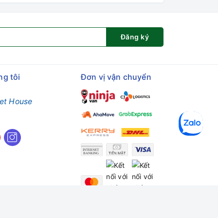
Đăng ký
ng tôi
Đơn vị vận chuyển
et House