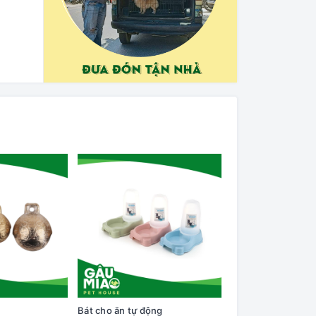
Bát cho ăn tự động
Cây lăn lông trên q