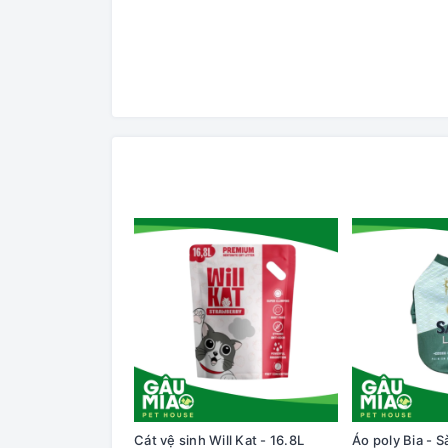
Cát vệ sinh Will Kat - 16.8L
Áo poly Bia - S