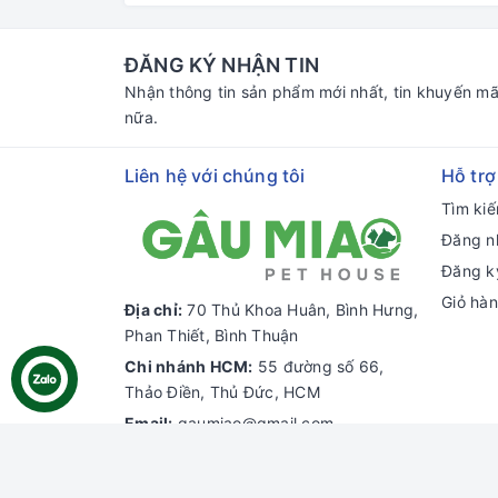
ĐĂNG KÝ NHẬN TIN
Nhận thông tin sản phẩm mới nhất, tin khuyến mã
nữa.
Liên hệ với chúng tôi
Hỗ trợ
Tìm ki
Đăng n
Đăng k
Giỏ hà
Địa chỉ:
70 Thủ Khoa Huân, Bình Hưng,
Phan Thiết, Bình Thuận
Chi nhánh HCM:
55 đường số 66,
Thảo Điền, Thủ Đức, HCM
Email:
gaumiao@gmail.com
Điện thoại:
0937 804 911
Zalo:
Gâu Miao Pet House