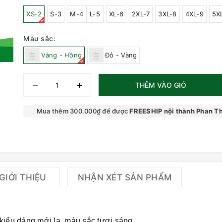
XS-2
S-3
M-4
L-5
XL-6
2XL-7
3XL-8
4XL-9
5X
Màu sắc:
Vàng - Hồng
Đỏ - Vàng
–
+
THÊM VÀO GIỎ
Mua thêm 300.000₫ để được
FREESHIP nội thành Phan Th
GIỚI THIỆU
NHẬN XÉT SẢN PHẨM
 kiểu dáng mới lạ, màu sắc tươi sáng