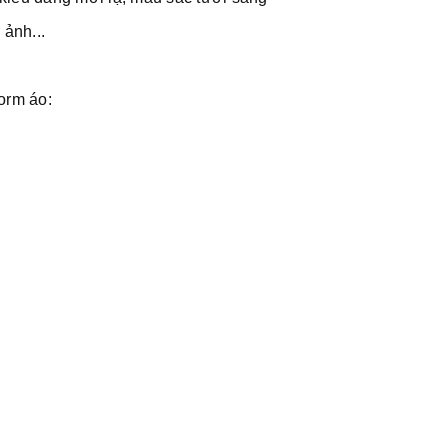
 ảnh...
orm áo: