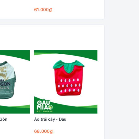
Cleaning Base
61.000₫
75.000₫
 Gòn
Áo trái cây - Dâu
Áo nỉ có tay-Em bé
68.000₫
58.000₫