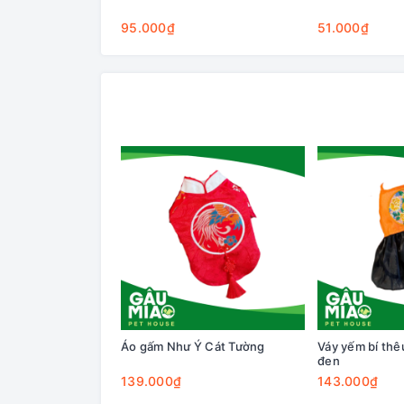
95.000₫
51.000₫
Áo gấm Như Ý Cát Tường
Váy yếm bí th
đen
139.000₫
143.000₫