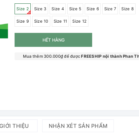
Size 2
Size 3
Size 4
Size 5
Size 6
Size 7
Size 8
Size 9
Size 10
Size 11
Size 12
HẾT HÀNG
Mua thêm 300.000₫ để được
FREESHIP nội thành Phan Th
GIỚI THIỆU
NHẬN XÉT SẢN PHẨM