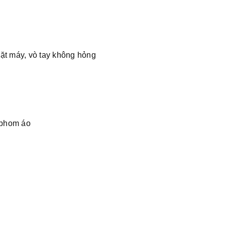
giặt máy, vò tay không hỏng
, phom áo