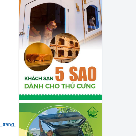
i_trang_thú_cưng
#khách_sạn_thú_cưng