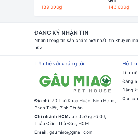
139.000₫
143.000₫
ĐĂNG KÝ NHẬN TIN
Nhận thông tin sản phẩm mới nhất, tin khuyến mã
nữa.
Liên hệ với chúng tôi
Hỗ trợ
Tìm ki
Đăng n
Đăng k
Giỏ hà
Địa chỉ:
70 Thủ Khoa Huân, Bình Hưng,
Phan Thiết, Bình Thuận
Chi nhánh HCM:
55 đường số 66,
Thảo Điền, Thủ Đức, HCM
Email:
gaumiao@gmail.com