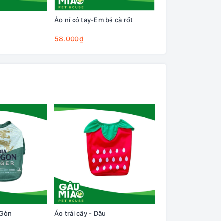
Áo nỉ có tay-Em bé cà rốt
58.000₫
 Gòn
Áo trái cây - Dâu
Áo nỉ có tay-Em bé