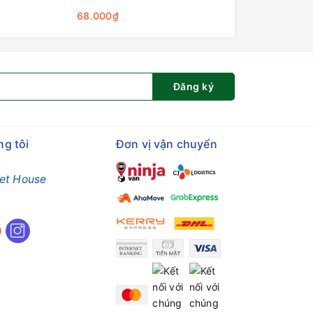
68.000₫
58.000₫
Đăng ký
ng tôi
Đơn vị vận chuyển
et House