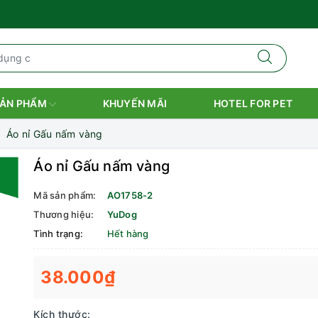
ẢN PHẨM
KHUYẾN MÃI
HOTEL FOR PET
Áo nỉ Gấu nấm vàng
Áo nỉ Gấu nấm vàng
Mã sản phẩm:
AO1758-2
Thương hiệu:
YuDog
Tình trạng:
Hết hàng
38.000₫
Kích thước: