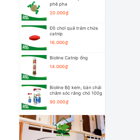
phê pha
20.000₫
Đồ chơi quả trám chứa
catnip
16.000₫
Bioline Catnip ống
14.000₫
Bioline Bộ kem, bàn chải
chăm sóc răng chó 100g
90.000₫