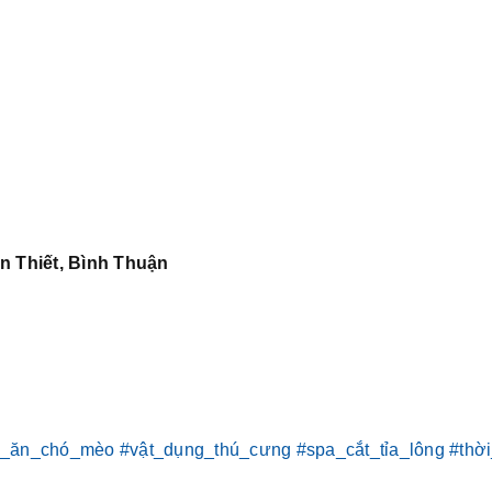
n Thiết, Bình Thuận
c_ăn_chó_mèo
#vật_dụng_thú_cưng
#spa_cắt_tỉa_lông
#thờ