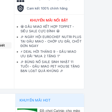
Cam kết 100% chính hãng
KHUYẾN MÃI NỔI BẬT
🤩 GÂU MIAO KẾT HỢP TOPPET -
SIÊU SALE CỰC ĐỈNH 🤩
🎉 NGÀY HỘI EUROCHEF NUTRI PLUS
TẠI GÂU MIAO - CHỚP ƯU ĐÃI, CHỐT
iết
ĐƠN NGAY
⚡️ DEAL HỜI THÁNG 9 - GÂU MIAO
ƯU ĐÃI "MUA 2 TẶNG 1"
🎉 BÙNG NỔ SALE SINH NHẬT 11
TUỔI - GÂU MIAO PET HOUSE TẶNG
BẠN LOẠT QUÀ KHỦNG 🎉
KHUYẾN MÃI HOT
Đồ chơi Catnip cho mèo