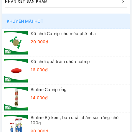
NHẬN XÉT SẢN PHẨM
KHUYẾN MÃI HOT
Đồ chơi Catnip cho mèo phê pha
20.000₫
Đồ chơi quả trám chứa catnip
16.000₫
Bioline Catnip ống
14.000₫
Bioline Bộ kem, bàn chải chăm sóc răng chó
100g
90.000₫