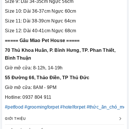
Size 9: Dài 34-35cm Ngực 56cm
Size 10: Dài 36-37cm Ngực 60cm
Size 11: Dài 38-39cm Ngực 64cm
Size 12: Dài 40-41cm Ngực 68cm
===== Gâu Miao Pet House =====
70 Thủ Khoa Huân, P. Bình Hưng, TP. Phan Thiết,
Bình Thuận
Giờ mở cửa: 8-12h, 14-19h
55 Đường 66, Thảo Điền, TP Thủ Đức
Giờ mở cửa: 8AM - 9PM
Hotline: 0937 804 911
#petfood
#groomingforpet
#hotelforpet
#thức_ăn_chó_mèo
GIỚI THIỆU