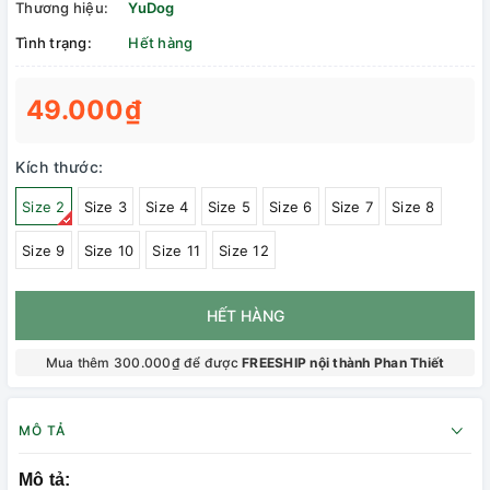
Thương hiệu:
YuDog
Tình trạng:
Hết hàng
49.000₫
Kích thước:
Size 2
Size 3
Size 4
Size 5
Size 6
Size 7
Size 8
Size 9
Size 10
Size 11
Size 12
HẾT HÀNG
Mua thêm 300.000₫ để được
FREESHIP nội thành Phan Thiết
MÔ TẢ
Mô tả: