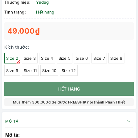
Thương hiệu:
Yudog
Tình trạng:
Hết hàng
49.000₫
Kích thước:
Size 2
Size 3
Size 4
Size 5
Size 6
Size 7
Size 8
Size 9
Size 11
Size 10
Size 12
HẾT HÀNG
Mua thêm 300.000₫ để được
FREESHIP nội thành Phan Thiết
MÔ TẢ
Mô tả: