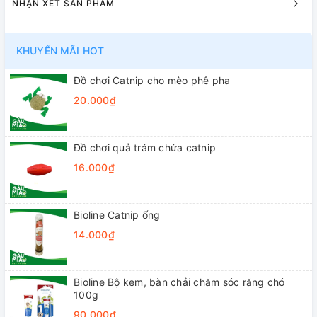
NHẬN XÉT SẢN PHẨM
KHUYẾN MÃI HOT
Đồ chơi Catnip cho mèo phê pha
20.000₫
Đồ chơi quả trám chứa catnip
16.000₫
Bioline Catnip ống
14.000₫
Bioline Bộ kem, bàn chải chăm sóc răng chó
100g
90.000₫