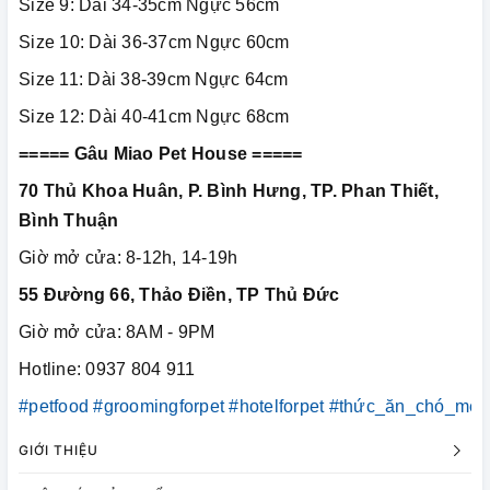
Size 9: Dài 34-35cm Ngực 56cm
Size 10: Dài 36-37cm Ngực 60cm
Size 11: Dài 38-39cm Ngực 64cm
Size 12: Dài 40-41cm Ngực 68cm
===== Gâu Miao Pet House =====
70 Thủ Khoa Huân, P. Bình Hưng, TP. Phan Thiết,
Bình Thuận
Giờ mở cửa: 8-12h, 14-19h
55 Đường 66, Thảo Điền, TP Thủ Đức
Giờ mở cửa: 8AM - 9PM
Hotline: 0937 804 911
#petfood
#groomingforpet
#hotelforpet
#thức_ăn_chó_mèo
GIỚI THIỆU