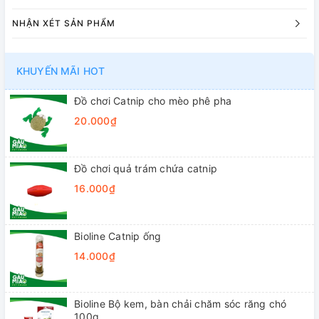
NHẬN XÉT SẢN PHẨM
KHUYẾN MÃI HOT
Đồ chơi Catnip cho mèo phê pha
20.000₫
Đồ chơi quả trám chứa catnip
16.000₫
Bioline Catnip ống
14.000₫
Bioline Bộ kem, bàn chải chăm sóc răng chó
100g