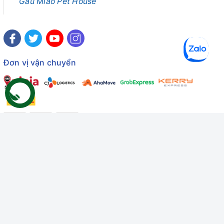
Gâu Miao Pet House
Đơn vị vận chuyển
Công ty TNHH Thương mại Dịch vụ Gâu Miao
Giấy chứng nhận ĐKDN số: 3401229674 do Sở KHĐT Bình
Thuận cấp ngày 10/01/2022