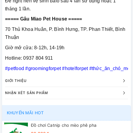
Đề nghị nên vệ sinh balo sau 4 lần sử dụng hoặc 1
tháng 1 lần.
===== Gâu Miao Pet House =====
70 Thủ Khoa Huân, P. Bình Hưng, TP. Phan Thiết, Bình
Thuận
Giờ mở cửa: 8-12h, 14-19h
Hotline: 0937 804 911
#petfood
#groomingforpet
#hotelforpet
#thức_ăn_chó_mèo
GIỚI THIỆU
NHẬN XÉT SẢN PHẨM
KHUYẾN MÃI HOT
Đồ chơi Catnip cho mèo phê pha