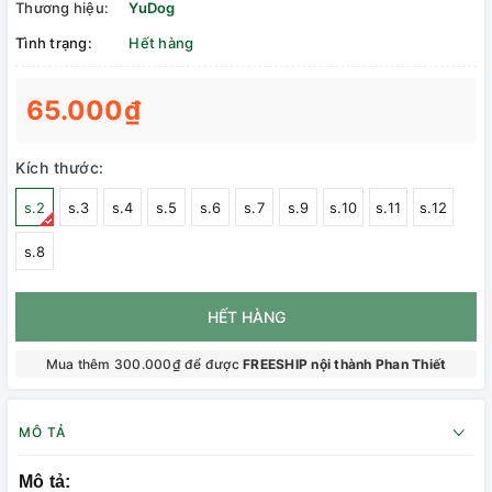
Thương hiệu:
YuDog
Tình trạng:
Hết hàng
65.000₫
Kích thước:
s.2
s.3
s.4
s.5
s.6
s.7
s.9
s.10
s.11
s.12
s.8
HẾT HÀNG
Mua thêm 300.000₫ để được
FREESHIP nội thành Phan Thiết
MÔ TẢ
Mô tả: