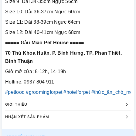
Size 9: Dài 34-35cm Ngực 56cm
Size 10: Dài 36-37cm Ngực 60cm
Size 11: Dài 38-39cm Ngực 64cm
Size 12: Dài 40-41cm Ngực 68cm
===== Gâu Miao Pet House =====
70 Thủ Khoa Huân, P. Bình Hưng, TP. Phan Thiết,
Bình Thuận
Giờ mở cửa: 8-12h, 14-19h
Hotline: 0937 804 911
#petfood
#groomingforpet
#hotelforpet
#thức_ăn_chó_mèo
GIỚI THIỆU
NHẬN XÉT SẢN PHẨM