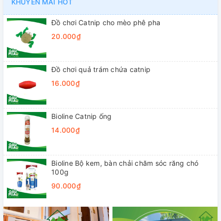
KHUYẾN MÃI HOT
Đồ chơi Catnip cho mèo phê pha
20.000₫
Đồ chơi quả trám chứa catnip
16.000₫
Bioline Catnip ống
14.000₫
Bioline Bộ kem, bàn chải chăm sóc răng chó
100g
90.000₫