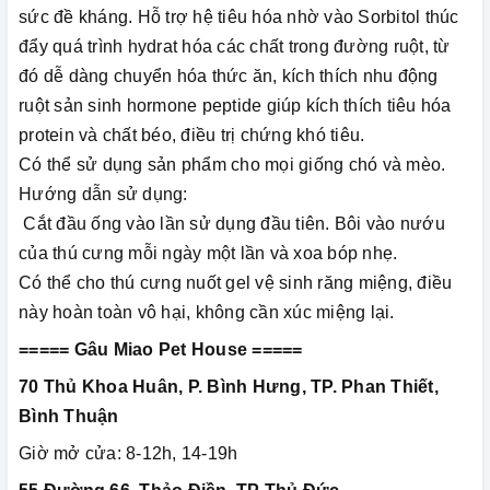
sức đề kháng. Hỗ trợ hệ tiêu hóa nhờ vào Sorbitol thúc
đẩy quá trình hydrat hóa các chất trong đường ruột, từ
đó dễ dàng chuyển hóa thức ăn, kích thích nhu động
ruột sản sinh hormone peptide giúp kích thích tiêu hóa
protein và chất béo, điều trị chứng khó tiêu.
Có thể sử dụng sản phẩm cho mọi giống chó và mèo.
Hướng dẫn sử dụng:
Cắt đầu ống vào lần sử dụng đầu tiên. Bôi vào nướu
của thú cưng mỗi ngày một lần và xoa bóp nhẹ.
Có thể cho thú cưng nuốt gel vệ sinh răng miệng, điều
này hoàn toàn vô hại, không cần xúc miệng lại.
===== Gâu Miao Pet House =====
70 Thủ Khoa Huân, P. Bình Hưng, TP. Phan Thiết,
Bình Thuận
Giờ mở cửa: 8-12h, 14-19h