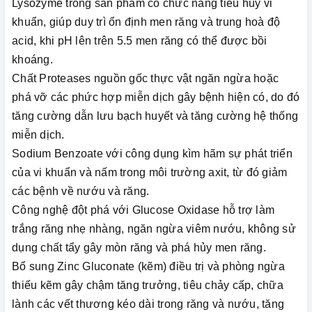
Lysozyme trong sản phẩm có chức năng tiêu hủy vi
khuẩn, giúp duy trì ổn định men răng và trung hoà độ
acid, khi pH lên trên 5.5 men răng có thể được bồi
khoáng.
Chất Proteases nguồn gốc thực vật ngăn ngừa hoặc
phá vỡ các phức hợp miễn dịch gây bệnh hiện có, do đó
tăng cường dẫn lưu bạch huyết và tăng cường hệ thống
miễn dịch.
Sodium Benzoate với công dụng kìm hãm sự phát triển
của vi khuẩn và nấm trong môi trường axit, từ đó giảm
các bệnh về nướu và răng.
Công nghệ đột phá với Glucose Oxidase hỗ trợ làm
trắng răng nhẹ nhàng, ngăn ngừa viêm nướu, không sử
dụng chất tẩy gây mòn răng và phá hủy men răng.
Bổ sung Zinc Gluconate (kẽm) điều trị và phòng ngừa
thiếu kẽm gây chậm tăng trưởng, tiêu chảy cấp, chữa
lành các vết thương kéo dài trong răng và nướu, tăng