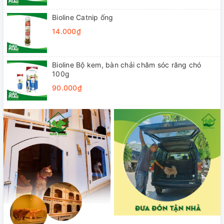
Bioline Catnip ống
14.000₫
Bioline Bộ kem, bàn chải chăm sóc răng chó
100g
90.000₫