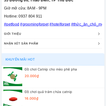
55 Đường 66, Thảo Điền, TP Thủ Đức
Giờ mở cửa: 8AM - 9PM
Hotline: 0937 804 911
#petfood
#groomingforpet
#hotelforpet
#thức_ăn_chó_mèo
GIỚI THIỆU
NHẬN XÉT SẢN PHẨM
KHUYẾN MÃI HOT
Đồ chơi Catnip cho mèo phê pha
20.000₫
Đồ chơi quả trám chứa catnip
16.000₫