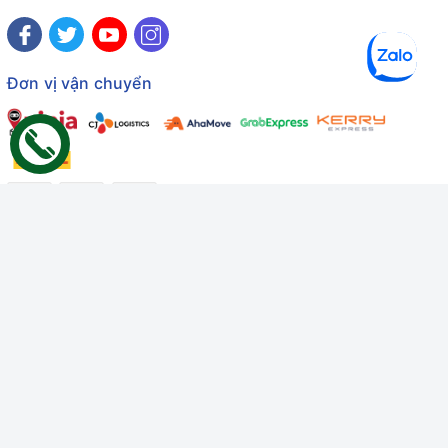
Đơn vị vận chuyển
Công ty TNHH Thương mại Dịch vụ Gâu Miao
Giấy chứng nhận ĐKDN số: 3401229674 do Sở KHĐT Bình
Thuận cấp ngày 10/01/2022
Giấy chứng nhận đủ điều kiện số: 06/GCN-KDT do Chi cục
Thú y Bình Thuận cấp ngày 18/01/2022