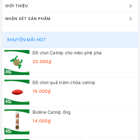
GIỚI THIỆU
NHẬN XÉT SẢN PHẨM
KHUYẾN MÃI HOT
Đồ chơi Catnip cho mèo phê pha
20.000₫
Đồ chơi quả trám chứa catnip
16.000₫
Bioline Catnip ống
14.000₫