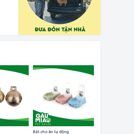
Bát cho ăn tự động
Cây lăn lông trên q