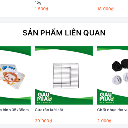
15g
1.500₫
18.000₫
SẢN PHẨM LIÊN QUAN
a hình 35x35cm
Cửa rào lưới sắt
Chốt nhựa rào v
39.000₫
2.000₫