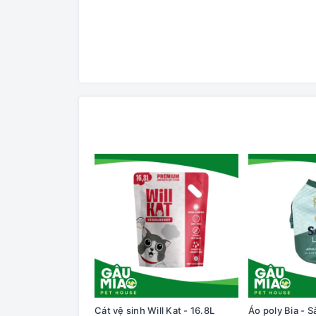
Cát vệ sinh Will Kat - 16.8L
Áo poly Bia - S