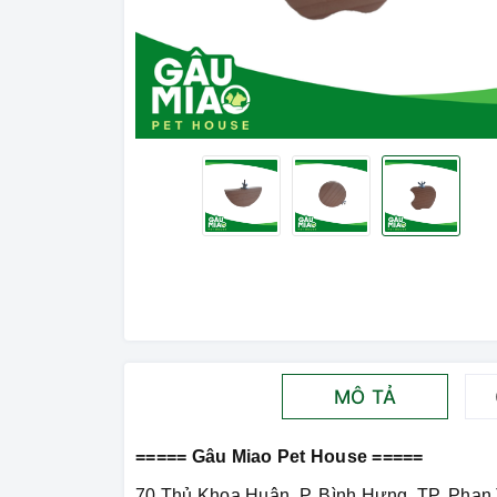
MÔ TẢ
===== Gâu Miao Pet House =====
70 Thủ Khoa Huân, P. Bình Hưng, TP. Phan 