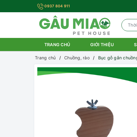
0937 804 911
TRANG CHỦ
GIỚI THIỆU
S
Trang chủ
Chuồng, rào
Bục gỗ gắn chuồn