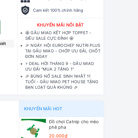
Cam kết 100% chính hãng
KHUYẾN MÃI NỔI BẬT
🤩 GÂU MIAO KẾT HỢP TOPPET -
SIÊU SALE CỰC ĐỈNH 🤩
iết
🎉 NGÀY HỘI EUROCHEF NUTRI PLUS
TẠI GÂU MIAO - CHỚP ƯU ĐÃI, CHỐT
ĐƠN NGAY
⚡️ DEAL HỜI THÁNG 9 - GÂU MIAO
ƯU ĐÃI "MUA 2 TẶNG 1"
🎉 BÙNG NỔ SALE SINH NHẬT 11
TUỔI - GÂU MIAO PET HOUSE TẶNG
BẠN LOẠT QUÀ KHỦNG 🎉
KHUYẾN MÃI HOT
Đồ chơi Catnip cho mèo
phê pha
20.000₫