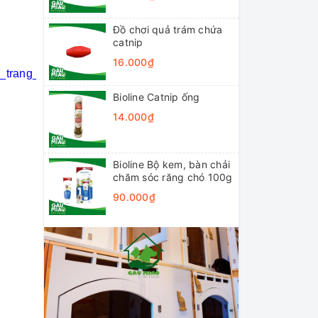
Đồ chơi quả trám chứa
catnip
16.000₫
i_trang_thú_cưng
#khách_sạn_thú_cưng
Bioline Catnip ống
14.000₫
Bioline Bộ kem, bàn chải
chăm sóc răng chó 100g
90.000₫