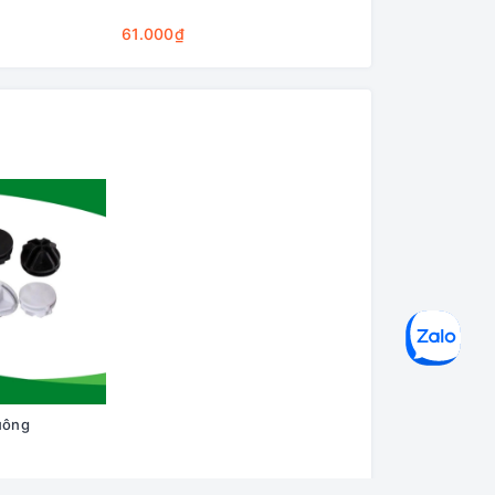
Cleaning Base
61.000₫
75.000₫
uông