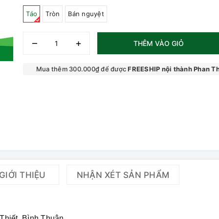
Táo
Tròn
Bán nguyệt
–
+
THÊM VÀO GIỎ
Mua thêm 300.000₫ để được
FREESHIP nội thành Phan Th
GIỚI THIỆU
NHẬN XÉT SẢN PHẨM
Thiết, Bình Thuận