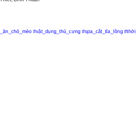
c_ăn_chó_mèo
#vật_dụng_thú_cưng
#spa_cắt_tỉa_lông
#thờ