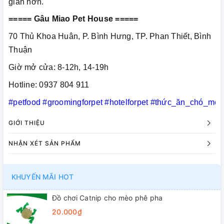
giãn hơn.
===== Gâu Miao Pet House =====
70 Thủ Khoa Huân, P. Bình Hưng, TP. Phan Thiết, Bình
Thuận
Giờ mở cửa: 8-12h, 14-19h
Hotline: 0937 804 911
#petfood
#groomingforpet
#hotelforpet
#thức_ăn_chó_mèo
GIỚI THIỆU
NHẬN XÉT SẢN PHẨM
KHUYẾN MÃI HOT
Đồ chơi Catnip cho mèo phê pha
20.000₫