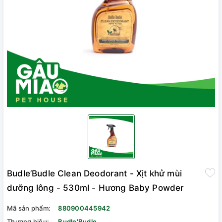
Budle’Budle Clean Deodorant - Xịt khử mùi
dưỡng lông - 530ml - Hương Baby Powder
Mã sản phẩm:
880900445942
Thương hiệu:
Budle'Budle