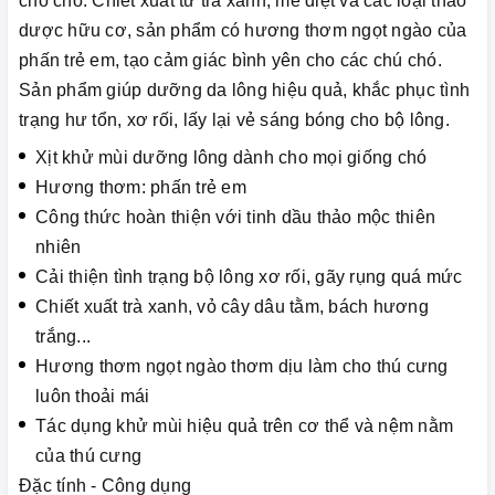
cho chó. Chiết xuất từ trà xanh, mê điệt và các loại thảo
dược hữu cơ, sản phẩm có hương thơm ngọt ngào của
phấn trẻ em, tạo cảm giác bình yên cho các chú chó.
Sản phẩm giúp dưỡng da lông hiệu quả, khắc phục tình
trạng hư tổn, xơ rối, lấy lại vẻ sáng bóng cho bộ lông.
Xịt khử mùi dưỡng lông dành cho mọi giống chó
Hương thơm: phấn trẻ em
Công thức hoàn thiện với tinh dầu thảo mộc thiên
nhiên
Cải thiện tình trạng bộ lông xơ rối, gãy rụng quá mức
Chiết xuất trà xanh, vỏ cây dâu tằm, bách hương
trắng...
Hương thơm ngọt ngào thơm dịu làm cho thú cưng
luôn thoải mái
Tác dụng khử mùi hiệu quả trên cơ thể và nệm nằm
của thú cưng
Đặc tính - Công dụng