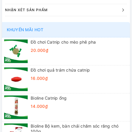
NHẬN XÉT SẢN PHẨM
KHUYẾN MÃI HOT
Đồ chơi Catnip cho mèo phê pha
20.000₫
Đồ chơi quả trám chứa catnip
16.000₫
Bioline Catnip ống
14.000₫
Bioline Bộ kem, bàn chải chăm sóc răng chó
100g