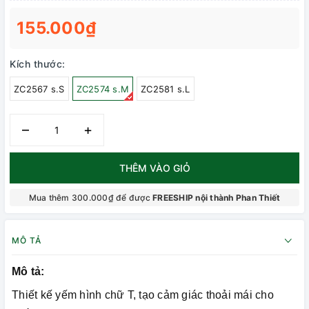
155.000₫
Kích thước:
ZC2567 s.S
ZC2574 s.M
ZC2581 s.L
–
+
THÊM VÀO GIỎ
Mua thêm 300.000₫ để được
FREESHIP nội thành Phan Thiết
MÔ TẢ
Mô tả:
Thiết kế yếm hình chữ T, tạo cảm giác thoải mái cho