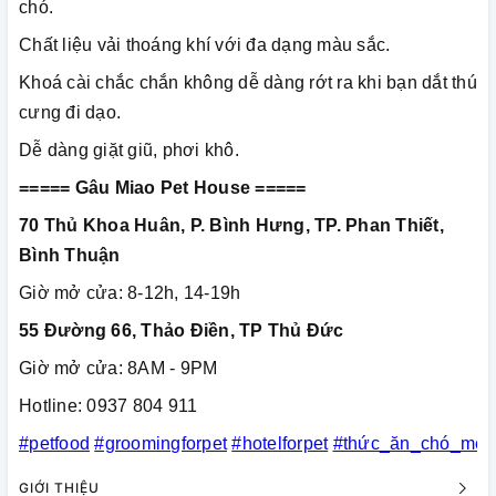
chó.
Chất liệu vải thoáng khí với đa dạng màu sắc.
Khoá cài chắc chắn không dễ dàng rớt ra khi bạn dắt thú
cưng đi dạo.
Dễ dàng giặt giũ, phơi khô.
===== Gâu Miao Pet House =====
70 Thủ Khoa Huân, P. Bình Hưng, TP. Phan Thiết,
Bình Thuận
Giờ mở cửa: 8-12h, 14-19h
55 Đường 66, Thảo Điền, TP Thủ Đức
Giờ mở cửa: 8AM - 9PM
Hotline: 0937 804 911
#petfood
#groomingforpet
#hotelforpet
#thức_ăn_chó_mèo
GIỚI THIỆU