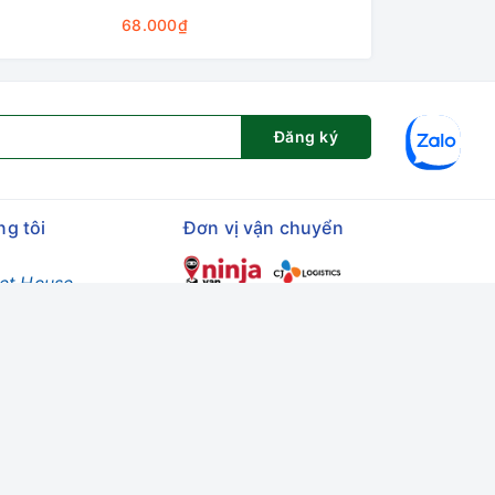
68.000₫
58.000₫
Đăng ký
ng tôi
Đơn vị vận chuyển
et House