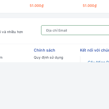
51.000₫
51.000₫
i và nhiều hơn
Chính sách
Kết nối với chú
ếm
Quy định sử dụng
Gâu Miao P
hập
Chính sách bảo mật
ý
Hướng dẫn đặt hàng &
thanh toán
ng
Chính sách vận chuyển
Chính sách đổi trả
Chính sách kiểm hàng