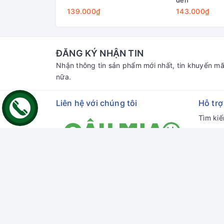
139.000₫
143.000₫
ĐĂNG KÝ NHẬN TIN
Nhận thông tin sản phẩm mới nhất, tin khuyến mã
nữa.
Liên hệ với chúng tôi
Hỗ trợ
Tìm ki
Đăng n
Đăng k
Giỏ hà
Địa chỉ:
70 Thủ Khoa Huân, Bình Hưng,
Phan Thiết, Bình Thuận
Chi nhánh HCM:
55 đường số 66,
Thảo Điền, Thủ Đức, HCM
Email:
gaumiao@gmail.com