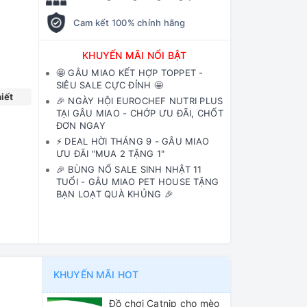
Cam kết 100% chính hãng
KHUYẾN MÃI NỔI BẬT
🤩 GÂU MIAO KẾT HỢP TOPPET -
SIÊU SALE CỰC ĐỈNH 🤩
iết
🎉 NGÀY HỘI EUROCHEF NUTRI PLUS
TẠI GÂU MIAO - CHỚP ƯU ĐÃI, CHỐT
ĐƠN NGAY
⚡️ DEAL HỜI THÁNG 9 - GÂU MIAO
ƯU ĐÃI "MUA 2 TẶNG 1"
🎉 BÙNG NỔ SALE SINH NHẬT 11
TUỔI - GÂU MIAO PET HOUSE TẶNG
BẠN LOẠT QUÀ KHỦNG 🎉
KHUYẾN MÃI HOT
Đồ chơi Catnip cho mèo