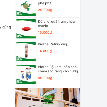
phê pha
20.000₫
Đồ chơi quả trám chứa
catnip
y cùng
16.000₫
Bioline Catnip ống
14.000₫
Bioline Bộ kem, bàn chải
chăm sóc răng chó 100g
90.000₫