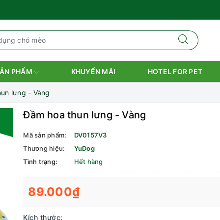
ẢN PHẨM
KHUYẾN MÃI
HOTEL FOR PET
un lưng - Vàng
Đầm hoa thun lưng - Vàng
Mã sản phẩm:
DV0157V3
Thương hiệu:
YuDog
Tình trạng:
Hết hàng
89.000₫
Kích thước: