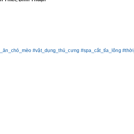
c_ăn_chó_mèo
#vật_dụng_thú_cưng
#spa_cắt_tỉa_lông
#thờ