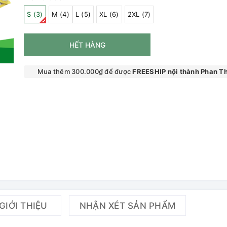
S (3)
M (4)
L (5)
XL (6)
2XL (7)
HẾT HÀNG
Mua thêm 300.000₫ để được
FREESHIP nội thành Phan Th
GIỚI THIỆU
NHẬN XÉT SẢN PHẨM