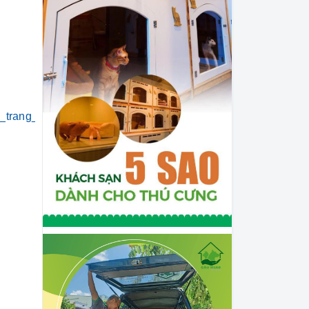
i_trang_thú_cưng
#khách_sạn_thú_cưng