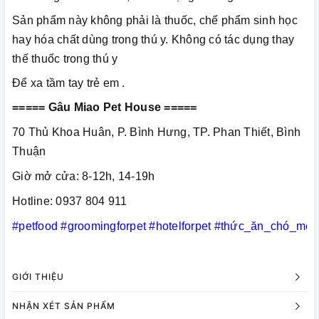
Sản phẩm này không phải là thuốc, chế phẩm sinh học
hay hóa chất dùng trong thú y. Không có tác dụng thay
thế thuốc trong thú y
Để xa tầm tay trẻ em .
===== Gâu Miao Pet House =====
70 Thủ Khoa Huân, P. Bình Hưng, TP. Phan Thiết, Bình
Thuận
Giờ mở cửa: 8-12h, 14-19h
Hotline: 0937 804 911
#petfood
#groomingforpet
#hotelforpet
#thức_ăn_chó_mèo
GIỚI THIỆU
NHẬN XÉT SẢN PHẨM