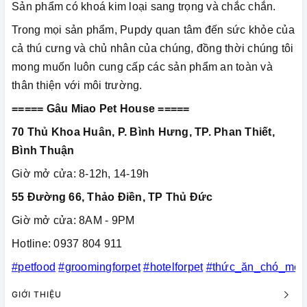
Sản phẩm có khoá kim loại sang trọng và chắc chắn.
Trong mọi sản phẩm, Pupdy quan tâm đến sức khỏe của
cả thú cưng và chủ nhân của chúng, đồng thời chúng tôi
mong muốn luôn cung cấp các sản phẩm an toàn và
thân thiện với môi trường.
===== Gâu Miao Pet House =====
70 Thủ Khoa Huân, P. Bình Hưng, TP. Phan Thiết,
Bình Thuận
Giờ mở cửa: 8-12h, 14-19h
55 Đường 66, Thảo Điền, TP Thủ Đức
Giờ mở cửa: 8AM - 9PM
Hotline: 0937 804 911
#petfood
#groomingforpet
#hotelforpet
#thức_ăn_chó_mèo
GIỚI THIỆU