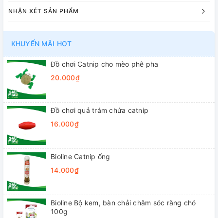
NHẬN XÉT SẢN PHẨM
KHUYẾN MÃI HOT
Đồ chơi Catnip cho mèo phê pha
20.000₫
Đồ chơi quả trám chứa catnip
16.000₫
Bioline Catnip ống
14.000₫
Bioline Bộ kem, bàn chải chăm sóc răng chó
100g