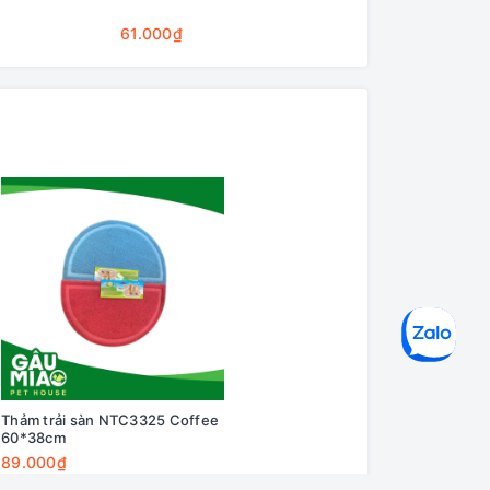
Cleaning Base
61.000₫
75.000₫
Thảm trải sàn NTC3325 Coffee
60*38cm
89.000₫