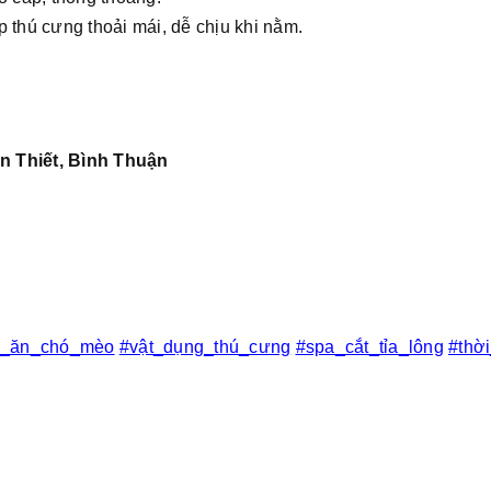
 thú cưng thoải mái, dễ chịu khi nằm.
n Thiết, Bình Thuận
c_ăn_chó_mèo
#vật_dụng_thú_cưng
#spa_cắt_tỉa_lông
#thờ