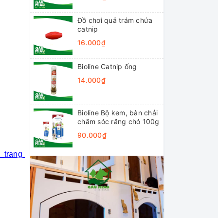
Đồ chơi quả trám chứa
catnip
16.000₫
Bioline Catnip ống
14.000₫
Bioline Bộ kem, bàn chải
chăm sóc răng chó 100g
90.000₫
i_trang_thú_cưng
#khách_sạn_thú_cưng