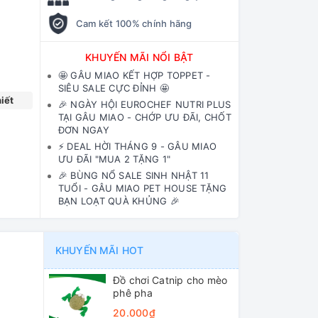
Cam kết 100% chính hãng
KHUYẾN MÃI NỔI BẬT
🤩 GÂU MIAO KẾT HỢP TOPPET -
SIÊU SALE CỰC ĐỈNH 🤩
iết
🎉 NGÀY HỘI EUROCHEF NUTRI PLUS
TẠI GÂU MIAO - CHỚP ƯU ĐÃI, CHỐT
ĐƠN NGAY
⚡️ DEAL HỜI THÁNG 9 - GÂU MIAO
ƯU ĐÃI "MUA 2 TẶNG 1"
🎉 BÙNG NỔ SALE SINH NHẬT 11
TUỔI - GÂU MIAO PET HOUSE TẶNG
BẠN LOẠT QUÀ KHỦNG 🎉
KHUYẾN MÃI HOT
Đồ chơi Catnip cho mèo
phê pha
20.000₫