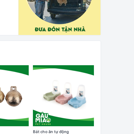
Bát cho ăn tự động
Cây lăn lông trên q