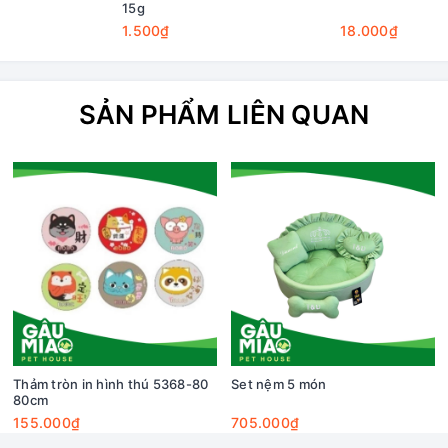
15g
1.500₫
18.000₫
SẢN PHẨM LIÊN QUAN
Thảm tròn in hình thú 5368-80
Set nệm 5 món
80cm
155.000₫
705.000₫