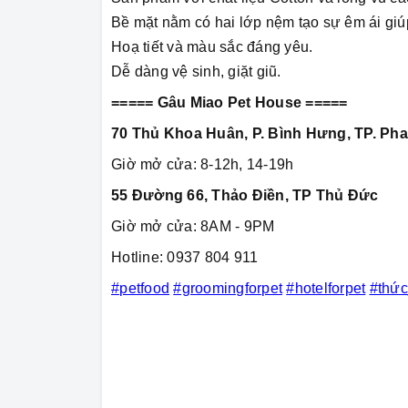
Bề mặt nằm có hai lớp nệm tạo sự êm ái giúp
Hoạ tiết và màu sắc đáng yêu.
Dễ dàng vệ sinh, giặt giũ.
===== Gâu Miao Pet House =====
70 Thủ Khoa Huân, P. Bình Hưng, TP. Pha
Giờ mở cửa: 8-12h, 14-19h
55 Đường 66, Thảo Điền, TP Thủ Đức
Giờ mở cửa: 8AM - 9PM
Hotline: 0937 804 911
#petfood
#groomingforpet
#hotelforpet
#thứ