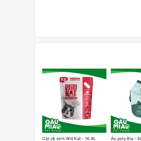
Cát vệ sinh Will Kat - 16.8L
Áo poly Bia - S