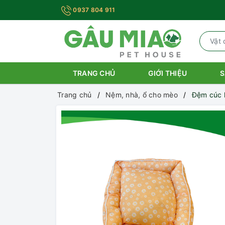
0937 804 911
TRANG CHỦ
GIỚI THIỆU
S
Trang chủ
Nệm, nhà, ổ cho mèo
Đệm cúc 