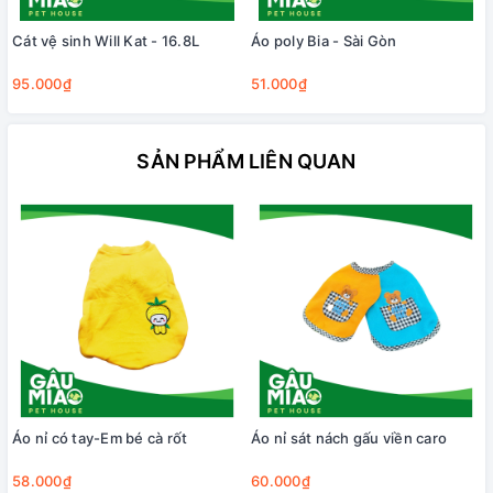
Cát vệ sinh Will Kat - 16.8L
Áo poly Bia - Sài Gòn
95.000₫
51.000₫
SẢN PHẨM LIÊN QUAN
Áo nỉ có tay-Em bé cà rốt
Áo nỉ sát nách gấu viền caro
58.000₫
60.000₫