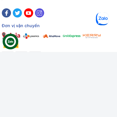
Đơn vị vận chuyển
Công ty TNHH Thương mại Dịch vụ Gâu Miao
Giấy chứng nhận ĐKDN số: 3401229674 do Sở KHĐT Bình
Thuận cấp ngày 10/01/2022
Giấy chứng nhận đủ điều kiện số: 06/GCN-KDT do Chi cục