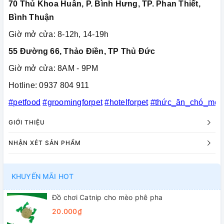
70 Thủ Khoa Huân, P. Bình Hưng, TP. Phan Thiết,
Bình Thuận
Giờ mở cửa: 8-12h, 14-19h
55 Đường 66, Thảo Điền, TP Thủ Đức
Giờ mở cửa: 8AM - 9PM
Hotline: 0937 804 911
#petfood
#groomingforpet
#hotelforpet
#thức_ăn_chó_mèo
GIỚI THIỆU
NHẬN XÉT SẢN PHẨM
KHUYẾN MÃI HOT
Đồ chơi Catnip cho mèo phê pha
20.000₫