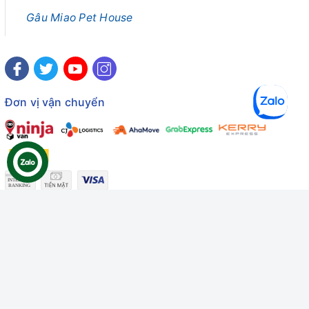
Gâu Miao Pet House
Đơn vị vận chuyển
Công ty TNHH Thương mại Dịch vụ Gâu Miao
Giấy chứng nhận ĐKDN số: 3401229674 do Sở KHĐT Bình