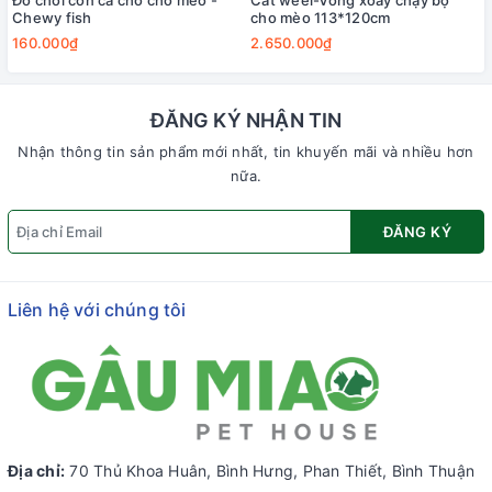
Đồ chơi con cá cho chó mèo -
Cat weel-Vòng xoay chạy bộ
Chewy fish
cho mèo 113*120cm
160.000₫
2.650.000₫
ĐĂNG KÝ NHẬN TIN
Nhận thông tin sản phẩm mới nhất, tin khuyến mãi và nhiều hơn
nữa.
ĐĂNG KÝ
Liên hệ với chúng tôi
Địa chỉ:
70 Thủ Khoa Huân, Bình Hưng, Phan Thiết, Bình Thuận