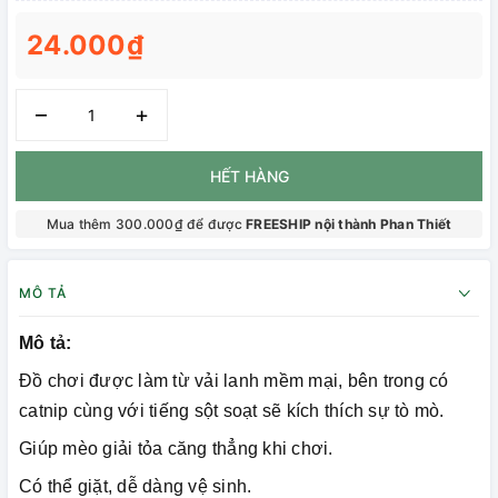
24.000₫
–
+
HẾT HÀNG
Mua thêm 300.000₫ để được
FREESHIP nội thành Phan Thiết
MÔ TẢ
Mô tả:
Đồ chơi được làm từ vải lanh mềm mại, bên trong có
catnip cùng với tiếng sột soạt sẽ kích thích sự tò mò.
Giúp mèo giải tỏa căng thẳng khi chơi.
Có thể giặt, dễ dàng vệ sinh.