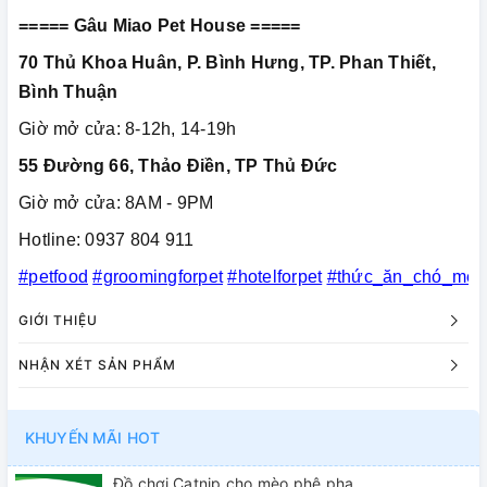
===== Gâu Miao Pet House =====
70 Thủ Khoa Huân, P. Bình Hưng, TP. Phan Thiết,
Bình Thuận
Giờ mở cửa: 8-12h, 14-19h
55 Đường 66, Thảo Điền, TP Thủ Đức
Giờ mở cửa: 8AM - 9PM
Hotline: 0937 804 911
#petfood
#groomingforpet
#hotelforpet
#thức_ăn_chó_mèo
GIỚI THIỆU
NHẬN XÉT SẢN PHẨM
KHUYẾN MÃI HOT
Đồ chơi Catnip cho mèo phê pha