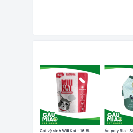
Cát vệ sinh Will Kat - 16.8L
Áo poly Bia - S