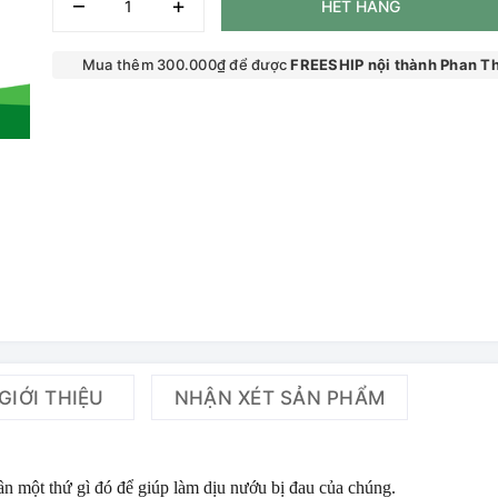
–
+
HẾT HÀNG
Mua thêm 300.000₫ để được
FREESHIP nội thành Phan Th
GIỚI THIỆU
NHẬN XÉT SẢN PHẨM
ần một thứ gì đó để giúp làm dịu nướu bị đau của chúng.