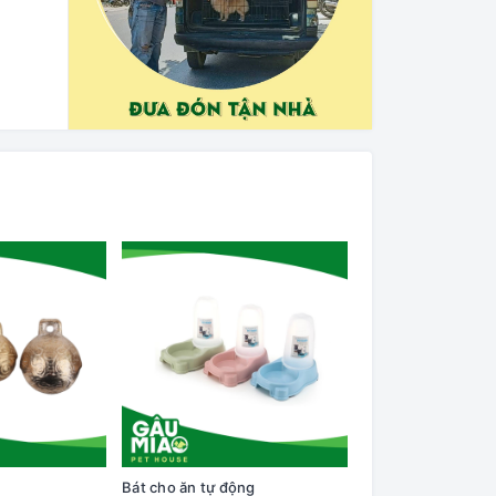
Bát cho ăn tự động
Cây lăn lông trên q