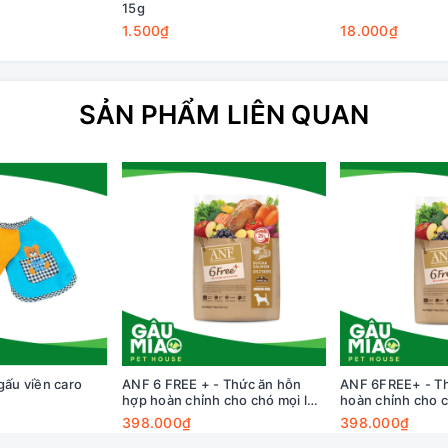
15g
1.500₫
18.000₫
SẢN PHẨM LIÊN QUAN
gấu viền caro
ANF 6 FREE + - Thức ăn hỗn
ANF 6FREE+ - Th
hợp hoàn chỉnh cho chó mọi lứa
hoàn chỉnh cho c
tuổi vị Vịt và Cá hồi 1.6kg
vị Cá hồi với Cá t
398.000₫
398.000₫