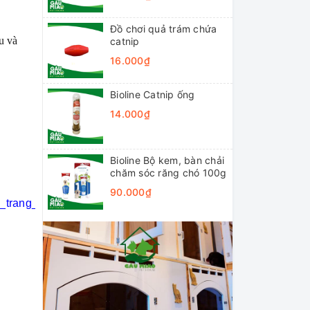
Đồ chơi quả trám chứa
u và
catnip
16.000₫
Bioline Catnip ống
14.000₫
Bioline Bộ kem, bàn chải
chăm sóc răng chó 100g
90.000₫
i_trang_thú_cưng
#khách_sạn_thú_cưng