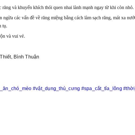
c răng và khuyến khích thói quen nhai lành mạnh ngay từ khi còn nhỏ.
găn ngừa các vấn đề về răng miệng bằng cách làm sạch răng, mát xa nướ
h tụ.
ộn và vui vẻ.
Thiết, Bình Thuận
c_ăn_chó_mèo
#vật_dụng_thú_cưng
#spa_cắt_tỉa_lông
#thờ