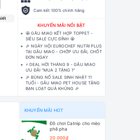
Cam kết 100% chính hãng
iết
KHUYẾN MÃI NỔI BẬT
🤩 GÂU MIAO KẾT HỢP TOPPET -
SIÊU SALE CỰC ĐỈNH 🤩
🎉 NGÀY HỘI EUROCHEF NUTRI PLUS
TẠI GÂU MIAO - CHỚP ƯU ĐÃI, CHỐT
ĐƠN NGAY
⚡️ DEAL HỜI THÁNG 9 - GÂU MIAO
ƯU ĐÃI "MUA 2 TẶNG 1"
🎉 BÙNG NỔ SALE SINH NHẬT 11
TUỔI - GÂU MIAO PET HOUSE TẶNG
BẠN LOẠT QUÀ KHỦNG 🎉
KHUYẾN MÃI HOT
Đồ chơi Catnip cho mèo
phê pha
20.000₫