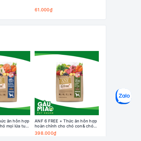
Cleaning Base
61.000₫
75.000₫
ức ăn hỗn hợp
ANF 6 FREE + Thức ăn hỗn hợp
Đồ chơi con quay 
hó mọi lứa tuổi
hoàn chỉnh cho chó con& chó
Circle Bomb
hịt trắng
lớn 1.6kg
398.000₫
120.000₫