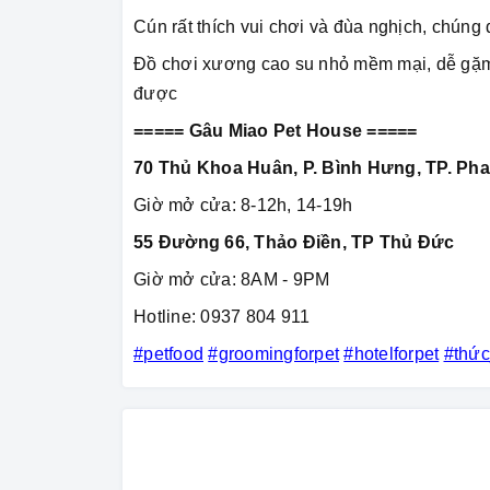
Cún rất thích vui chơi và đùa nghịch, chúng 
Đồ chơi xương cao su nhỏ mềm mại, dễ gặm c
được
===== Gâu Miao Pet House =====
70 Thủ Khoa Huân, P. Bình Hưng, TP. Pha
Giờ mở cửa: 8-12h, 14-19h
55 Đường 66, Thảo Điền, TP Thủ Đức
Giờ mở cửa: 8AM - 9PM
Hotline: 0937 804 911
#petfood
#groomingforpet
#hotelforpet
#thứ