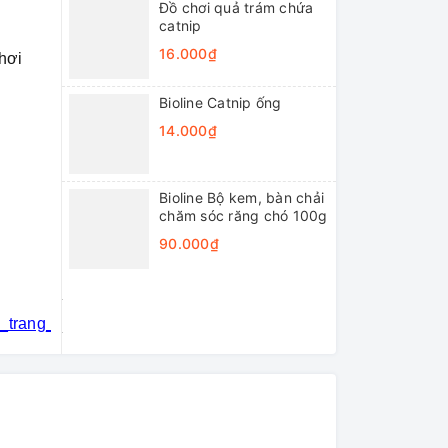
Đồ chơi quả trám chứa
catnip
16.000₫
hơi
Bioline Catnip ống
14.000₫
Bioline Bộ kem, bàn chải
chăm sóc răng chó 100g
90.000₫
i_trang_thú_cưng
#khách_sạn_thú_cưng