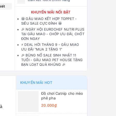
iết
KHUYẾN MÃI NỔI BẬT
🤩 GÂU MIAO KẾT HỢP TOPPET -
SIÊU SALE CỰC ĐỈNH 🤩
🎉 NGÀY HỘI EUROCHEF NUTRI PLUS
TẠI GÂU MIAO - CHỚP ƯU ĐÃI, CHỐT
ĐƠN NGAY
⚡️ DEAL HỜI THÁNG 9 - GÂU MIAO
ƯU ĐÃI "MUA 2 TẶNG 1"
🎉 BÙNG NỔ SALE SINH NHẬT 11
TUỔI - GÂU MIAO PET HOUSE TẶNG
BẠN LOẠT QUÀ KHỦNG 🎉
KHUYẾN MÃI HOT
Đồ chơi Catnip cho mèo
phê pha
20.000₫
và