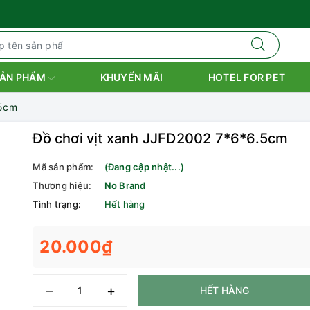
ẢN PHẨM
KHUYẾN MÃI
HOTEL FOR PET
.5cm
Đồ chơi vịt xanh JJFD2002 7*6*6.5cm
Mã sản phẩm:
(Đang cập nhật...)
Thương hiệu:
No Brand
Tình trạng:
Hết hàng
20.000₫
–
+
HẾT HÀNG