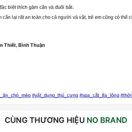
đặc biệt thích gặm cắn và đuổi bắt.
ắn lại rất an toàn cho cả người và vật, trẻ em cũng có thể c
n Thiết, Bình Thuận
c_ăn_chó_mèo
#vật_dụng_thú_cưng
#spa_cắt_tỉa_lông
#thờ
CÙNG THƯƠNG HIỆU
NO BRAND