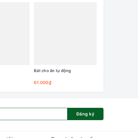
Bát cho ăn tự động
Cây lăn lông trên q
Cleaning Base
61.000₫
75.000₫
Đăng ký