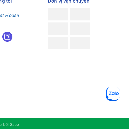
ng tôi
Đơn vị vận chuyển
et House
p bởi
Sapo