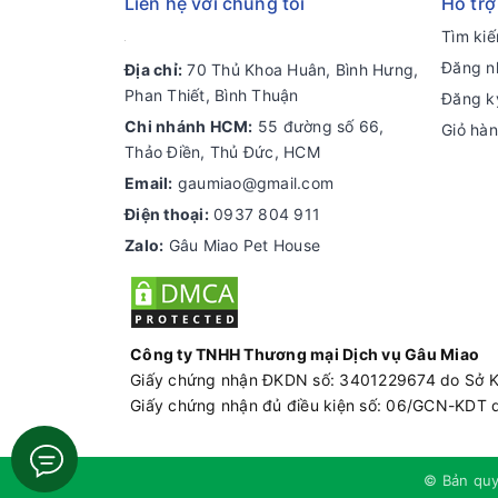
Liên hệ với chúng tôi
Hỗ trợ
Tìm ki
Đăng n
Địa chỉ:
70 Thủ Khoa Huân, Bình Hưng,
Phan Thiết, Bình Thuận
Đăng k
Chi nhánh HCM:
55 đường số 66,
Giỏ hà
Thảo Điền, Thủ Đức, HCM
Email:
gaumiao@gmail.com
Điện thoại:
0937 804 911
Zalo:
Gâu Miao Pet House
Công ty TNHH Thương mại Dịch vụ Gâu Miao
Giấy chứng nhận ĐKDN số: 3401229674 do Sở 
Giấy chứng nhận đủ điều kiện số: 06/GCN-KDT 
© Bản qu