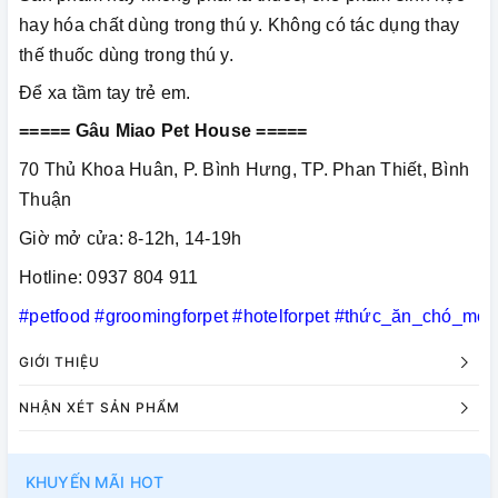
hay hóa chất dùng trong thú y. Không có tác dụng thay
thế thuốc dùng trong thú y.
Để xa tầm tay trẻ em.
===== Gâu Miao Pet House =====
70 Thủ Khoa Huân, P. Bình Hưng, TP. Phan Thiết, Bình
Thuận
Giờ mở cửa: 8-12h, 14-19h
Hotline: 0937 804 911
#petfood
#groomingforpet
#hotelforpet
#thức_ăn_chó_mèo
GIỚI THIỆU
NHẬN XÉT SẢN PHẨM
KHUYẾN MÃI HOT