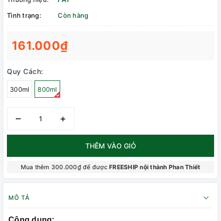
Tình trạng:
Còn hàng
161.000₫
Quy Cách:
300ml
800ml
–
+
THÊM VÀO GIỎ
Mua thêm 300.000₫ để được
FREESHIP nội thành Phan Thiết
MÔ TẢ
Công dụng: