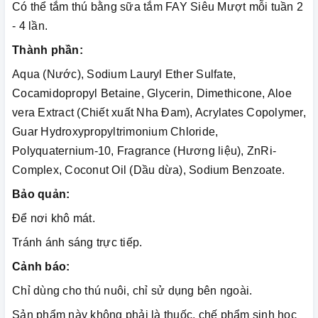
Có thể tắm thú bằng sữa tắm FAY Siêu Mượt mỗi tuần 2
- 4 lần.
Thành phần:
Aqua (Nước), Sodium Lauryl Ether Sulfate,
Cocamidopropyl Betaine, Glycerin, Dimethicone, Aloe
vera Extract (Chiết xuất Nha Đam), Acrylates Copolymer,
Guar Hydroxypropyltrimonium Chloride,
Polyquaternium-10, Fragrance (Hương liệu), ZnRi-
Complex, Coconut Oil (Dầu dừa), Sodium Benzoate.
Bảo quản:
Để nơi khô mát.
Tránh ánh sáng trực tiếp.
Cảnh báo:
Chỉ dùng cho thú nuôi, chỉ sử dụng bên ngoài.
Sản phẩm này không phải là thuốc, chế phẩm sinh học