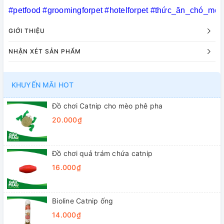
#petfood
#groomingforpet
#hotelforpet
#thức_ăn_chó_mèo
GIỚI THIỆU
NHẬN XÉT SẢN PHẨM
KHUYẾN MÃI HOT
Đồ chơi Catnip cho mèo phê pha
20.000₫
Đồ chơi quả trám chứa catnip
16.000₫
Bioline Catnip ống
14.000₫