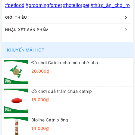
#petfood
#groomingforpet
#hotelforpet
#thức_ăn_chó_mèo
GIỚI THIỆU
NHẬN XÉT SẢN PHẨM
KHUYẾN MÃI HOT
Đồ chơi Catnip cho mèo phê pha
20.000₫
Đồ chơi quả trám chứa catnip
16.000₫
Bioline Catnip ống
14.000₫