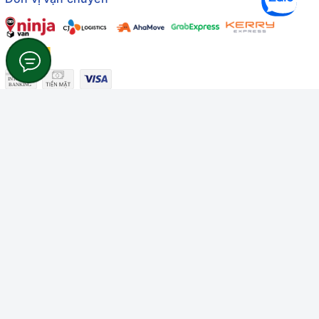
Công ty TNHH Thương mại Dịch vụ Gâu Miao
Giấy chứng nhận ĐKDN số: 3401229674 do Sở KHĐT Bình
Thuận cấp ngày 10/01/2022
Giấy chứng nhận đủ điều kiện số: 06/GCN-KDT do Chi cục
Thú y Bình Thuận cấp ngày 18/01/2022
© Bản quyền thuộc về
Công ty TNHH Thương mại Dịch vụ Gâu
Miao