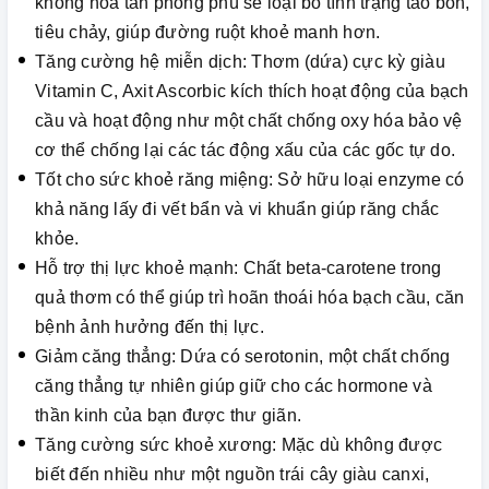
không hoà tan phong phú sẽ loại bỏ tình trạng táo bón,
tiêu chảy, giúp đường ruột khoẻ manh hơn.
Tăng cường hệ miễn dịch: Thơm (dứa) cực kỳ giàu
Vitamin C, Axit Ascorbic kích thích hoạt động của bạch
cầu và hoạt động như một chất chống oxy hóa bảo vệ
cơ thể chống lại các tác động xấu của các gốc tự do.
Tốt cho sức khoẻ răng miệng: Sở hữu loại enzyme có
khả năng lấy đi vết bẩn và vi khuẩn giúp răng chắc
khỏe.
Hỗ trợ thị lực khoẻ mạnh: Chất beta-carotene trong
quả thơm có thể giúp trì hoãn thoái hóa bạch cầu, căn
bệnh ảnh hưởng đến thị lực.
Giảm căng thẳng: Dứa có serotonin, một chất chống
căng thẳng tự nhiên giúp giữ cho các hormone và
thần kinh của bạn được thư giãn.
Tăng cường sức khoẻ xương: Mặc dù không được
biết đến nhiều như một nguồn trái cây giàu canxi,