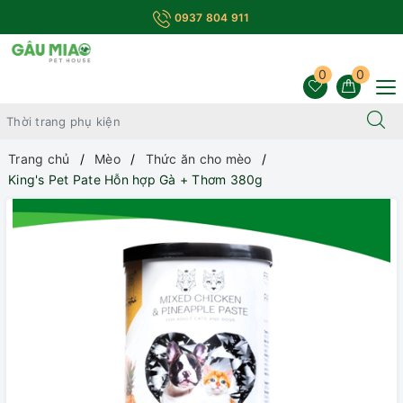
0937 804 911
0
0
Trang chủ
Mèo
Thức ăn cho mèo
King's Pet Pate Hỗn hợp Gà + Thơm 380g