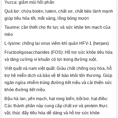
Yucca: giảm mùi hôi phân
Quả bơ: chứa biotin, lutein, chất xơ, chất béo lành mạnh
giúp tiêu hóa tốt, mắt sáng, lông bóng mượt
Taurine: cần thiết cho thị lực và sức khỏe tim mạch của
mèo
L-lysine: chống lại virus viêm khí quản HFV-1 (herpes)
Fructooligosaccharides (FOS): Hỗ trợ sức khỏe tiêu hóa
và tăng cường vi khuẩn có lợi trong đường ruột.
Việt quất và nam việt quất: Giàu chất chống oxy hóa, hỗ
trợ hệ miễn dịch và bảo vệ tế bào khỏi tổn thương. Giúp
ngăn ngừa nhiễm trùng đường tiết niệu và cải thiện sức
khỏe đường tiết niệu.
Đậu hà lan, yến mạch, hạt rong biển, bột bơ, hạt điều:
Các thành phần này cung cấp chất xơ và protein thực
vật, thúc đẩy tiêu hóa dễ dàng và hỗ trợ sức khỏe