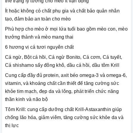
thể trạng lý tưởng cho mèo ít vận động
Ít hoặc không có chất phụ gia và chất bảo quản nhân
tạo, đảm bảo an toàn cho mèo
Phù hợp cho mèo ở mọi lứa tuổi bao gồm mèo con, mèo
trưởng thành và mèo mang thai
6 hương vị cá tươi nguyên chất
Cá ngừ, Bột cá hồi, Cá ngừ Bonito, Cá cơm, Cá tuyết,
Cá shishamo sấy đông khô, dầu cá hồi, dầu tôm Krill
Cung cấp đầy đủ protein, axit béo omega-3 và omega-6,
vitamin, và khoáng chất cần thiết để tăng cường sức
khỏe tim mạch, đẹp da và lông, phát triển chức năng
thần kinh và não bộ
Tôm Krill: cung cấp dưỡng chất Krill-Astaxanthin giúp
chống lão hóa, giảm viêm, tăng cường sức khỏe da và
thị lực