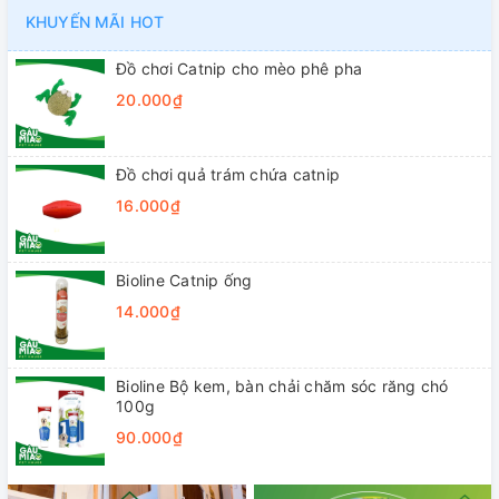
KHUYẾN MÃI HOT
Đồ chơi Catnip cho mèo phê pha
20.000₫
Đồ chơi quả trám chứa catnip
16.000₫
Bioline Catnip ống
14.000₫
Bioline Bộ kem, bàn chải chăm sóc răng chó
100g
90.000₫