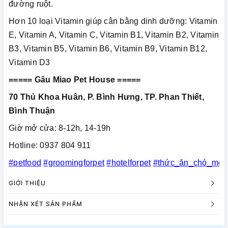
đường ruột.
Hơn 10 loại Vitamin giúp cân bằng dinh dưỡng: Vitamin
E, Vitamin A, Vitamin C, Vitamin B1, Vitamin B2, Vitamin
B3, Vitamin B5, Vitamin B6, Vitamin B9, Vitamin B12,
Vitamin D3
===== Gâu Miao Pet House =====
70 Thủ Khoa Huân, P. Bình Hưng, TP. Phan Thiết,
Bình Thuận
Giờ mở cửa: 8-12h, 14-19h
Hotline: 0937 804 911
#petfood
#groomingforpet
#hotelforpet
#thức_ăn_chó_mèo
GIỚI THIỆU
NHẬN XÉT SẢN PHẨM