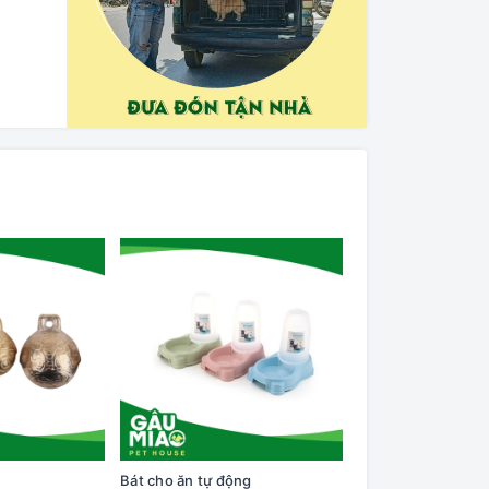
Bát cho ăn tự động
Cây lăn lông trên q