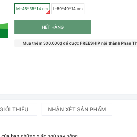
M-46*35*14 cm
L-50*40*14 cm
HẾT HÀNG
Mua thêm 300.000₫ để được
FREESHIP nội thành Phan Th
GIỚI THIỆU
NHẬN XÉT SẢN PHẨM
 của bạn những giấc ngủ say nồng.