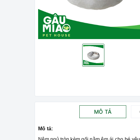
MÔ TẢ
Mô tả:
Nệm ngủ tròn kèm gối nằm êm ái cho bé yêu