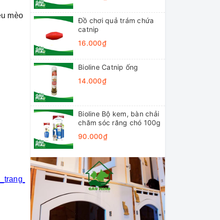
yêu mèo
Đồ chơi quả trám chứa
catnip
16.000₫
Bioline Catnip ống
14.000₫
Bioline Bộ kem, bàn chải
chăm sóc răng chó 100g
90.000₫
i_trang_thú_cưng
#khách_sạn_thú_cưng