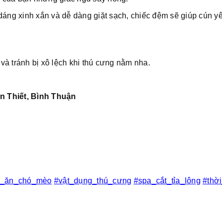
 dáng xinh xắn và dễ dàng giặt sạch, chiếc đệm sẽ giúp cún 
à tránh bị xô lệch khi thú cưng nằm nha.
n Thiết, Bình Thuận
c_ăn_chó_mèo
#vật_dụng_thú_cưng
#spa_cắt_tỉa_lông
#thờ