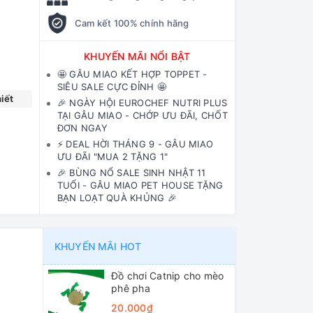
Cam kết 100% chính hãng
KHUYẾN MÃI NỔI BẬT
🤩 GÂU MIAO KẾT HỢP TOPPET -
SIÊU SALE CỰC ĐỈNH 🤩
iết
🎉 NGÀY HỘI EUROCHEF NUTRI PLUS
TẠI GÂU MIAO - CHỚP ƯU ĐÃI, CHỐT
ĐƠN NGAY
⚡️ DEAL HỜI THÁNG 9 - GÂU MIAO
ƯU ĐÃI "MUA 2 TẶNG 1"
🎉 BÙNG NỔ SALE SINH NHẬT 11
TUỔI - GÂU MIAO PET HOUSE TẶNG
BẠN LOẠT QUÀ KHỦNG 🎉
KHUYẾN MÃI HOT
Đồ chơi Catnip cho mèo
phê pha
20.000₫