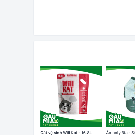
Cát vệ sinh Will Kat - 16.8L
Áo poly Bia - S