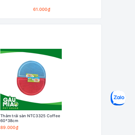
Cleaning Base
61.000₫
75.000₫
Thảm trải sàn NTC3325 Coffee
60*38cm
89.000₫