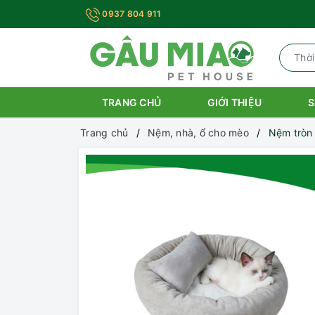
0937 804 911
TRANG CHỦ
GIỚI THIỆU
S
Trang chủ
Nệm, nhà, ổ cho mèo
Nệm tròn