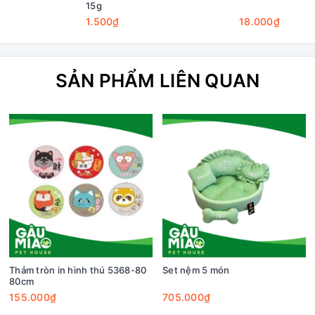
15g
1.500₫
18.000₫
SẢN PHẨM LIÊN QUAN
Thảm tròn in hình thú 5368-80
Set nệm 5 món
80cm
155.000₫
705.000₫