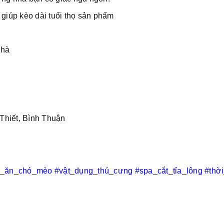
iúp kèo dài tuổi thọ sản phẩm
nhà
Thiết, Bình Thuận
c_ăn_chó_mèo
#vật_dụng_thú_cưng
#spa_cắt_tỉa_lông
#thờ