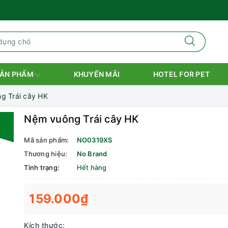
ẢN PHẨM
KHUYẾN MÃI
HOTEL FOR PET
g Trái cây HK
Nệm vuông Trái cây HK
Mã sản phẩm:
NO0319XS
Thương hiệu:
No Brand
Tình trạng:
Hết hàng
159.000₫
Kích thước: