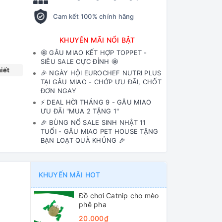
Cam kết 100% chính hãng
KHUYẾN MÃI NỔI BẬT
🤩 GÂU MIAO KẾT HỢP TOPPET -
SIÊU SALE CỰC ĐỈNH 🤩
iết
🎉 NGÀY HỘI EUROCHEF NUTRI PLUS
TẠI GÂU MIAO - CHỚP ƯU ĐÃI, CHỐT
ĐƠN NGAY
⚡️ DEAL HỜI THÁNG 9 - GÂU MIAO
ƯU ĐÃI "MUA 2 TẶNG 1"
🎉 BÙNG NỔ SALE SINH NHẬT 11
TUỔI - GÂU MIAO PET HOUSE TẶNG
BẠN LOẠT QUÀ KHỦNG 🎉
KHUYẾN MÃI HOT
Đồ chơi Catnip cho mèo
phê pha
20.000₫