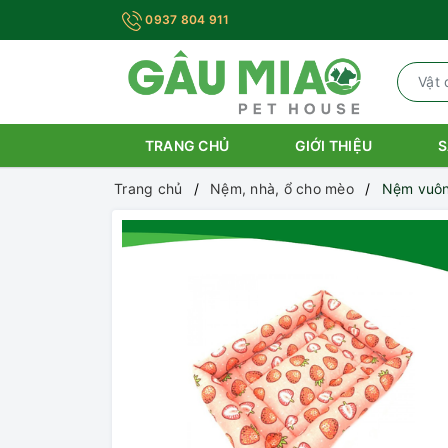
0937 804 911
TRANG CHỦ
GIỚI THIỆU
S
Trang chủ
Nệm, nhà, ổ cho mèo
Nệm vuôn