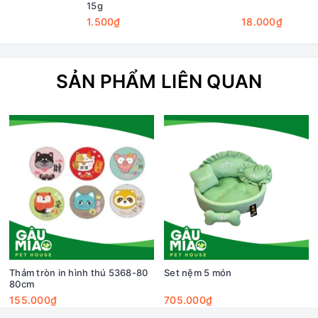
15g
1.500₫
18.000₫
SẢN PHẨM LIÊN QUAN
Thảm tròn in hình thú 5368-80
Set nệm 5 món
80cm
155.000₫
705.000₫