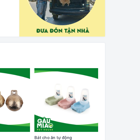
Bát cho ăn tự động
Cây lăn lông trên q