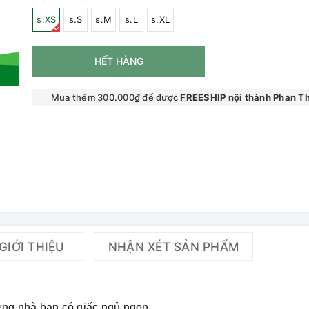
s.XS
s.S
s.M
s.L
s.XL
HẾT HÀNG
Mua thêm 300.000₫ để được
FREESHIP nội thành Phan Th
GIỚI THIỆU
NHẬN XÉT SẢN PHẨM
ưng nhà bạn có giấc ngủ ngon.