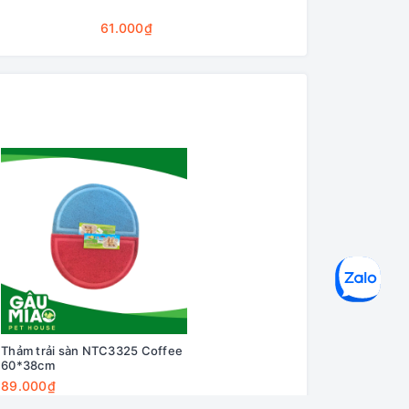
Cleaning Base
61.000₫
75.000₫
Thảm trải sàn NTC3325 Coffee
60*38cm
89.000₫