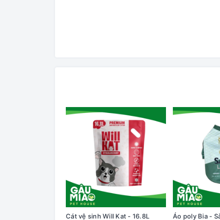
Cát vệ sinh Will Kat - 16.8L
Áo poly Bia - S