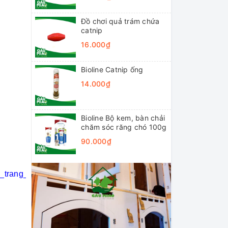
Đồ chơi quả trám chứa
catnip
16.000₫
Bioline Catnip ống
14.000₫
Bioline Bộ kem, bàn chải
chăm sóc răng chó 100g
90.000₫
i_trang_thú_cưng
#khách_sạn_thú_cưng