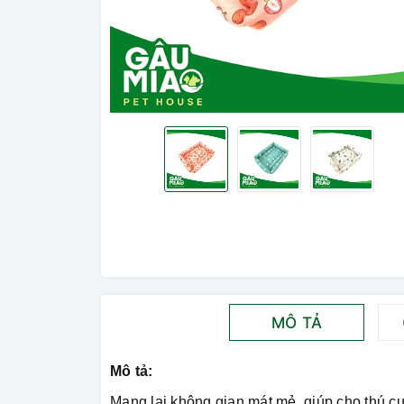
MÔ TẢ
Mô tả:
Mang lại không gian mát mẻ, giúp cho thú c