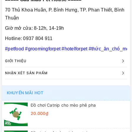
70 Thủ Khoa Huân, P. Bình Hưng, TP. Phan Thiết, Bình
Thuận
Giờ mở cửa: 8-12h, 14-19h
Hotline: 0937 804 911
#petfood
#groomingforpet
#hotelforpet
#thức_ăn_chó_mèo
GIỚI THIỆU
NHẬN XÉT SẢN PHẨM
KHUYẾN MÃI HOT
Đồ chơi Catnip cho mèo phê pha
20.000₫