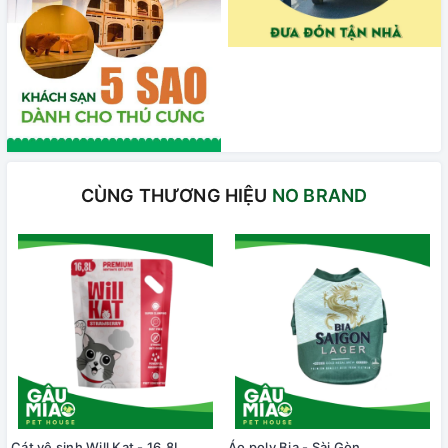
CÙNG THƯƠNG HIỆU
NO BRAND
Cát vệ sinh Will Kat - 16.8L
Áo poly Bia - Sài Gòn