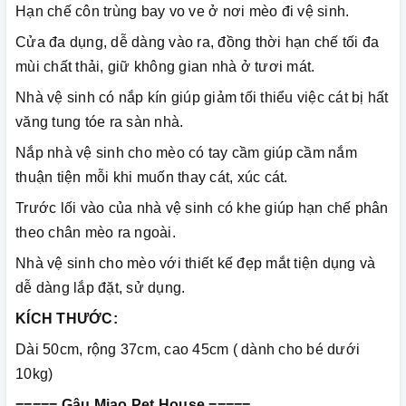
Hạn chế côn trùng bay vo ve ở nơi mèo đi vệ sinh.
Cửa đa dụng, dễ dàng vào ra, đồng thời hạn chế tối đa
mùi chất thải, giữ không gian nhà ở tươi mát.
Nhà vệ sinh có nắp kín giúp giảm tối thiểu việc cát bị hất
văng tung tóe ra sàn nhà.
Nắp nhà vệ sinh cho mèo có tay cầm giúp cầm nắm
thuận tiện mỗi khi muốn thay cát, xúc cát.
Trước lối vào của nhà vệ sinh có khe giúp hạn chế phân
theo chân mèo ra ngoài.
Nhà vệ sinh cho mèo với thiết kế đẹp mắt tiện dụng và
dễ dàng lắp đặt, sử dụng.
KÍCH THƯỚC:
Dài 50cm, rộng 37cm, cao 45cm ( dành cho bé dưới
10kg)
===== Gâu Miao Pet House =====