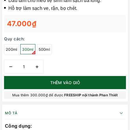
Dầu tắm chó mèo vệ sinh làm sạch da lông.
Hỗ trợ làm sạch ve, rận, bọ chét.
47.000₫
Quy cách:
200ml
300ml
500ml
–
+
THÊM VÀO GIỎ
Mua thêm 300.000₫ để được
FREESHIP nội thành Phan Thiết
MÔ TẢ
Công dụng: