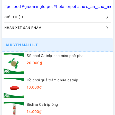
#petfood
#groomingforpet
#hotelforpet
#thức_ăn_chó_mèo
GIỚI THIỆU
NHẬN XÉT SẢN PHẨM
KHUYẾN MÃI HOT
Đồ chơi Catnip cho mèo phê pha
20.000₫
Đồ chơi quả trám chứa catnip
16.000₫
Bioline Catnip ống
14.000₫