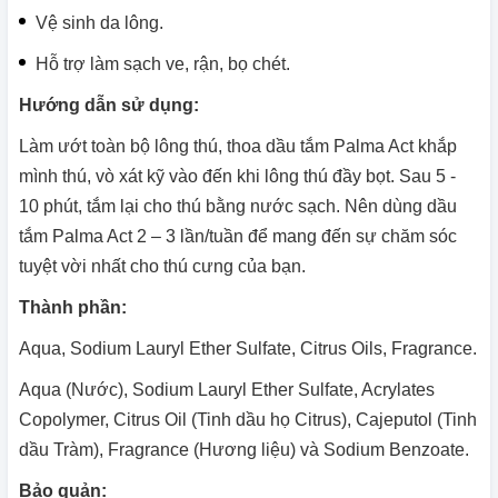
Vệ sinh da lông.
Hỗ trợ làm sạch ve, rận, bọ chét.
Hướng dẫn sử dụng:
Làm ướt toàn bộ lông thú, thoa dầu tắm Palma Act khắp
mình thú, vò xát kỹ vào đến khi lông thú đầy bọt. Sau 5 -
10 phút, tắm lại cho thú bằng nước sạch. Nên dùng dầu
tắm Palma Act 2 – 3 lần/tuần để mang đến sự chăm sóc
tuyệt vời nhất cho thú cưng của bạn.
Thành phần:
Aqua, Sodium Lauryl Ether Sulfate, Citrus Oils, Fragrance.
Aqua (Nước), Sodium Lauryl Ether Sulfate, Acrylates
Copolymer, Citrus Oil (Tinh dầu họ Citrus), Cajeputol (Tinh
dầu Tràm), Fragrance (Hương liệu) và Sodium Benzoate.
Bảo quản: