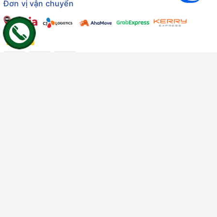
Đơn vị vận chuyển
Công ty TNHH Thương mại Dịch vụ Gâu Miao
Giấy chứng nhận ĐKDN số: 3401229674 do Sở KHĐT Bình
Thuận cấp ngày 10/01/2022
Giấy chứng nhận đủ điều kiện số: 06/GCN-KDT do Chi cục
Thú y Bình Thuận cấp ngày 18/01/2022
© Bản quyền thuộc về
Công ty TNHH Thương mại Dịch vụ Gâu
Miao