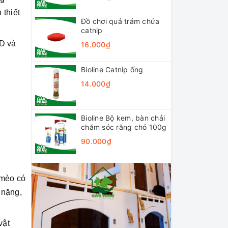
 thiết
Đồ chơi quả trám chứa
catnip
 D và
16.000₫
Bioline Catnip ống
14.000₫
Bioline Bộ kem, bàn chải
chăm sóc răng chó 100g
90.000₫
 mèo có
 nặng,
vật