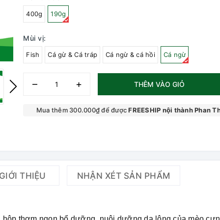
400g
190g
Mùi vị:
Fish
Cá gừ & Cá tráp
Cá ngừ & cá hồi
Cá ngừ
–
+
THÊM VÀO GIỎ
Mua thêm 300.000₫ để được
FREESHIP nội thành Phan Th
GIỚI THIỆU
NHẬN XÉT SẢN PHẨM
g hộp thơm ngon bổ dưỡng, nuôi dưỡng da lông của mèo cư