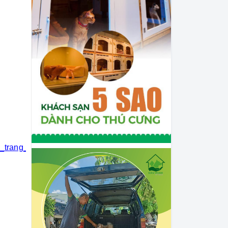
i_trang_thú_cưng
#khách_sạn_thú_cưng