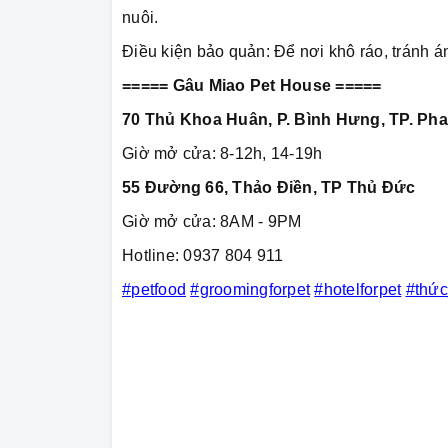
nuôi.
Điều kiện bảo quản: Để nơi khô ráo, tránh á
===== Gâu Miao Pet House =====
70 Thủ Khoa Huân, P. Bình Hưng, TP. Pha
Giờ mở cửa: 8-12h, 14-19h
55 Đường 66, Thảo Điền, TP Thủ Đức
Giờ mở cửa: 8AM - 9PM
Hotline: 0937 804 911
#petfood
#groomingforpet
#hotelforpet
#thứ