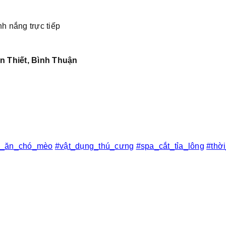
nh nắng trực tiếp
n Thiết, Bình Thuận
c_ăn_chó_mèo
#vật_dụng_thú_cưng
#spa_cắt_tỉa_lông
#thờ