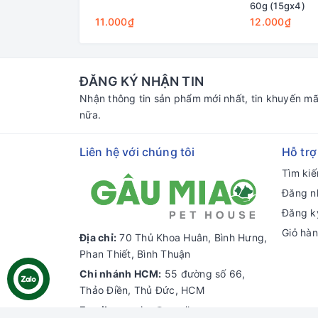
60g (15gx4)
11.000₫
12.000₫
ĐĂNG KÝ NHẬN TIN
Nhận thông tin sản phẩm mới nhất, tin khuyến mã
nữa.
Liên hệ với chúng tôi
Hỗ trợ
Tìm ki
Đăng n
Đăng k
Giỏ hà
Địa chỉ:
70 Thủ Khoa Huân, Bình Hưng,
Phan Thiết, Bình Thuận
Chi nhánh HCM:
55 đường số 66,
Thảo Điền, Thủ Đức, HCM
Email:
gaumiao@gmail.com