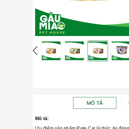
MÔ TẢ
Mô tả:
Ưu điểm sản phẩm Pate Cat là thức ăn đón