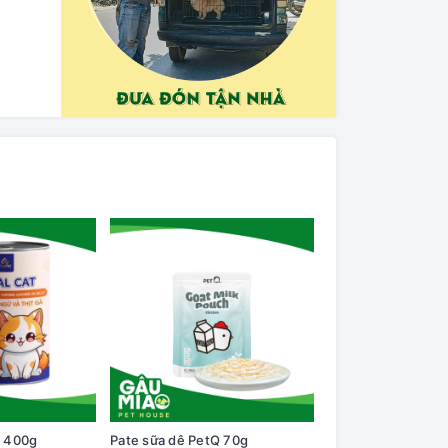
t 400g
Pate sữa dê PetQ 70g
Macaron PetQ D5 2