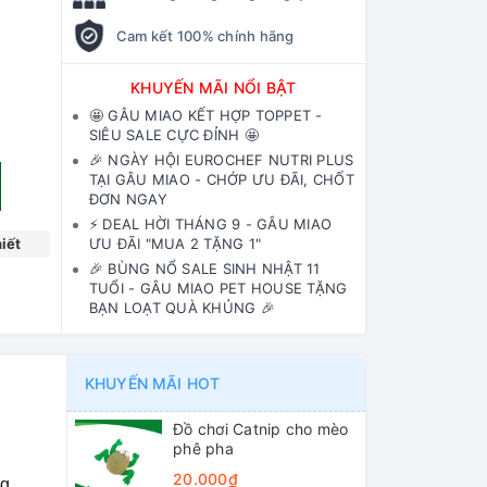
Cam kết 100% chính hãng
KHUYẾN MÃI NỔI BẬT
🤩 GÂU MIAO KẾT HỢP TOPPET -
SIÊU SALE CỰC ĐỈNH 🤩
🎉 NGÀY HỘI EUROCHEF NUTRI PLUS
TẠI GÂU MIAO - CHỚP ƯU ĐÃI, CHỐT
ĐƠN NGAY
⚡️ DEAL HỜI THÁNG 9 - GÂU MIAO
iết
ƯU ĐÃI "MUA 2 TẶNG 1"
🎉 BÙNG NỔ SALE SINH NHẬT 11
TUỔI - GÂU MIAO PET HOUSE TẶNG
BẠN LOẠT QUÀ KHỦNG 🎉
KHUYẾN MÃI HOT
Đồ chơi Catnip cho mèo
phê pha
20.000₫
ng