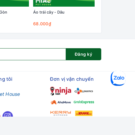
 Gòn
Áo trái cây - Dâu
Áo nỉ có tay-Em bé
68.000₫
58.000₫
Đăng ký
ng tôi
Đơn vị vận chuyển
et House