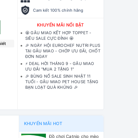
Cam kết 100% chính hãng
KHUYẾN MÃI NỔI BẬT
🤩 GÂU MIAO KẾT HỢP TOPPET -
SIÊU SALE CỰC ĐỈNH 🤩
iết
🎉 NGÀY HỘI EUROCHEF NUTRI PLUS
TẠI GÂU MIAO - CHỚP ƯU ĐÃI, CHỐT
ĐƠN NGAY
⚡️ DEAL HỜI THÁNG 9 - GÂU MIAO
ƯU ĐÃI "MUA 2 TẶNG 1"
🎉 BÙNG NỔ SALE SINH NHẬT 11
TUỔI - GÂU MIAO PET HOUSE TẶNG
BẠN LOẠT QUÀ KHỦNG 🎉
KHUYẾN MÃI HOT
Đồ chơi Catnip cho mèo