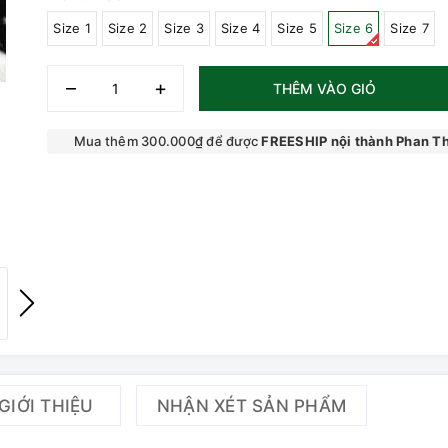
Size 1
Size 2
Size 3
Size 4
Size 5
Size 6
Size 7
–
+
THÊM VÀO GIỎ
Mua thêm 300.000₫ để được
FREESHIP nội thành Phan Th
GIỚI THIỆU
NHẬN XÉT SẢN PHẨM