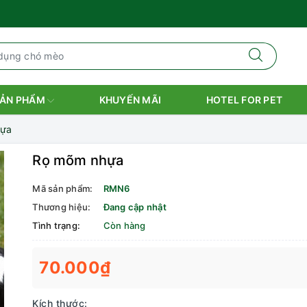
ẢN PHẨM
KHUYẾN MÃI
HOTEL FOR PET
hựa
Rọ mõm nhựa
Mã sản phẩm:
RMN6
Thương hiệu:
Đang cập nhật
Tình trạng:
Còn hàng
70.000₫
Kích thước: