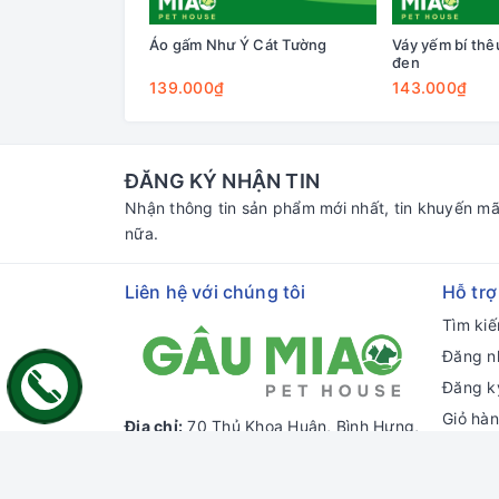
Áo gấm Như Ý Cát Tường
Váy yếm bí th
đen
139.000₫
143.000₫
ĐĂNG KÝ NHẬN TIN
Nhận thông tin sản phẩm mới nhất, tin khuyến mã
nữa.
Liên hệ với chúng tôi
Hỗ trợ
Tìm ki
Đăng n
Đăng k
Giỏ hà
Địa chỉ:
70 Thủ Khoa Huân, Bình Hưng,
Phan Thiết, Bình Thuận
Chi nhánh HCM:
55 đường số 66,