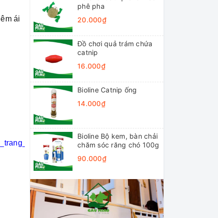
phê pha
 êm ái
20.000₫
Đồ chơi quả trám chứa
catnip
16.000₫
Bioline Catnip ống
14.000₫
Bioline Bộ kem, bàn chải
i_trang_thú_cưng
#khách_sạn_thú_cưng
chăm sóc răng chó 100g
90.000₫