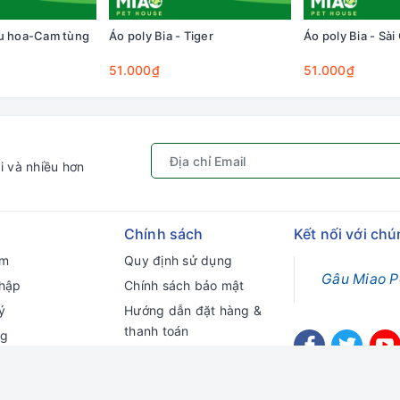
êu hoa-Cam tùng
Áo poly Bia - Tiger
Áo poly Bia - Sài
51.000₫
51.000₫
i và nhiều hơn
Chính sách
Kết nối với chú
ếm
Quy định sử dụng
Gâu Miao P
hập
Chính sách bảo mật
ý
Hướng dẫn đặt hàng &
thanh toán
ng
Chính sách vận chuyển
Chính sách đổi trả