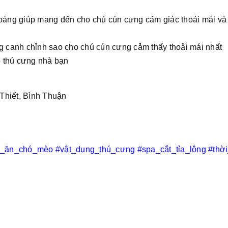
hoáng giúp mang đến cho chú cún cưng cảm giác thoải mái và
ng canh chỉnh sao cho chú cún cưng cảm thấy thoải mái nhất
 thú cưng nhà bạn
Thiết, Bình Thuận
c_ăn_chó_mèo
#vật_dụng_thú_cưng
#spa_cắt_tỉa_lông
#thờ