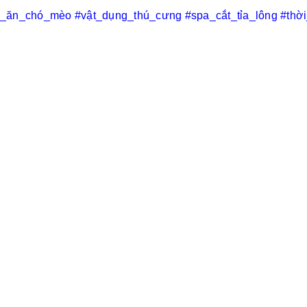
c_ăn_chó_mèo
#vật_dụng_thú_cưng
#spa_cắt_tỉa_lông
#thờ