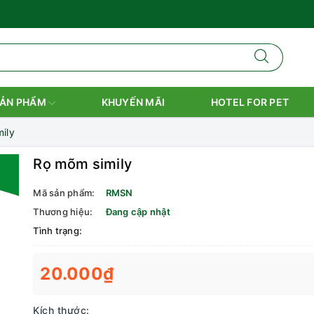
ẢN PHẨM
KHUYẾN MÃI
HOTEL FOR PET
ily
Rọ mõm simily
Mã sản phẩm:
RMSN
Thương hiệu:
Đang cập nhật
Tình trạng:
20.000₫
Kích thước: