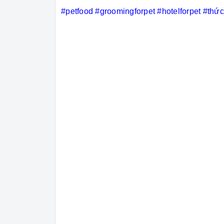
#petfood
#groomingforpet
#hotelforpet
#thứ