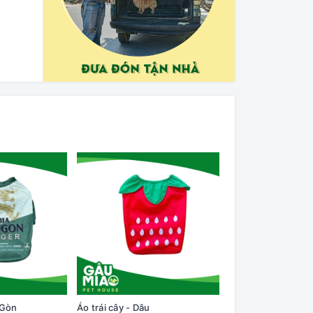
 Gòn
Áo trái cây - Dâu
Áo nỉ có tay-Em bé