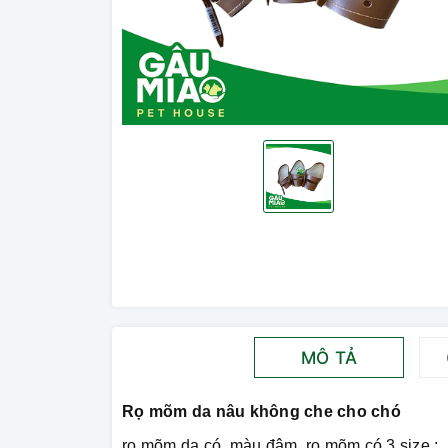
MÔ TẢ
Rọ mõm da nâu không che cho chó
rọ mõm da có màu đậm, rọ mõm có 3 size :