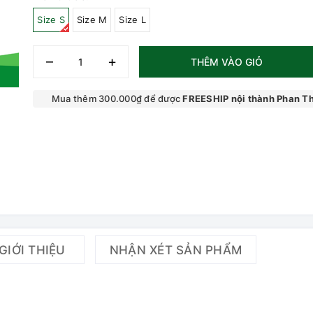
Size S
Size M
Size L
–
+
THÊM VÀO GIỎ
Mua thêm 300.000₫ để được
FREESHIP nội thành Phan Th
GIỚI THIỆU
NHẬN XÉT SẢN PHẨM