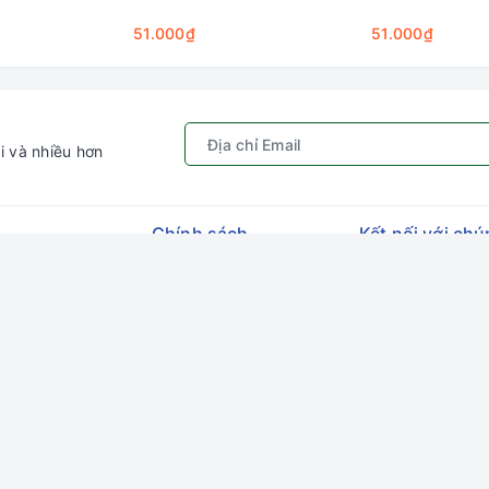
51.000₫
51.000₫
i và nhiều hơn
Chính sách
Kết nối với chú
ếm
Quy định sử dụng
Gâu Miao P
hập
Chính sách bảo mật
ý
Hướng dẫn đặt hàng &
thanh toán
ng
Chính sách vận chuyển
Chính sách đổi trả
Chính sách kiểm hàng