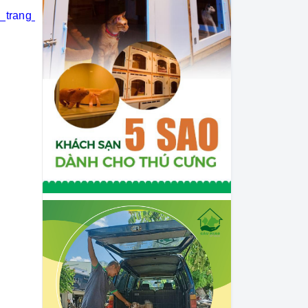
i_trang_thú_cưng
#khách_sạn_thú_cưng