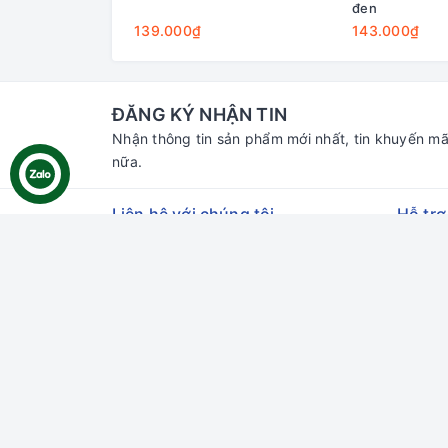
đen
139.000₫
143.000₫
ĐĂNG KÝ NHẬN TIN
Nhận thông tin sản phẩm mới nhất, tin khuyến mã
nữa.
Liên hệ với chúng tôi
Hỗ trợ
Tìm ki
Đăng n
Đăng k
Giỏ hà
Địa chỉ:
70 Thủ Khoa Huân, Bình Hưng,
Phan Thiết, Bình Thuận
Chi nhánh HCM:
55 đường số 66,
Thảo Điền, Thủ Đức, HCM
Email:
gaumiao@gmail.com