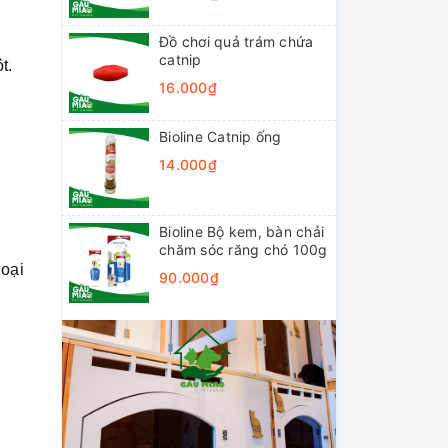
Đồ chơi quả trám chứa
catnip
t.
16.000₫
Bioline Catnip ống
14.000₫
Bioline Bộ kem, bàn chải
chăm sóc răng chó 100g
loại
90.000₫