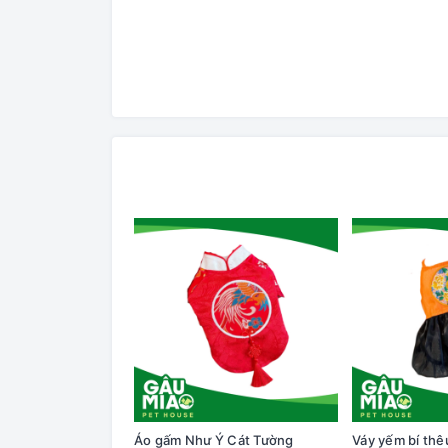
Áo gấm Như Ý Cát Tường
Váy yếm bí th