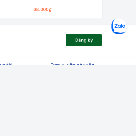
68.000₫
58.000₫
Đăng ký
ng tôi
Đơn vị vận chuyển
et House