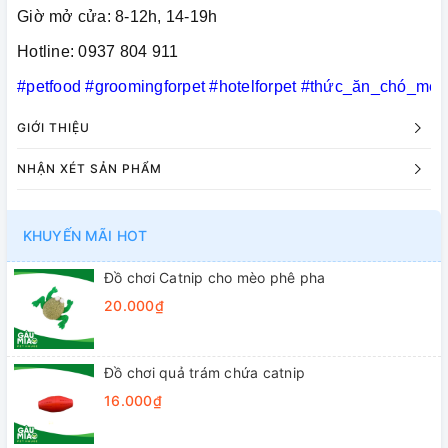
Giờ mở cửa: 8-12h, 14-19h
Hotline: 0937 804 911
#petfood
#groomingforpet
#hotelforpet
#thức_ăn_chó_mèo
GIỚI THIỆU
NHẬN XÉT SẢN PHẨM
KHUYẾN MÃI HOT
Đồ chơi Catnip cho mèo phê pha
20.000₫
Đồ chơi quả trám chứa catnip
16.000₫