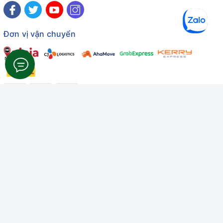
Đơn vị vận chuyển
Công ty TNHH Thương mại Dịch vụ Gâu Miao
Giấy chứng nhận ĐKDN số: 3401229674 do Sở KHĐT Bình
Thuận cấp ngày 10/01/2022
Giấy chứng nhận đủ điều kiện số: 06/GCN-KDT do Chi cục
Thú y Bình Thuận cấp ngày 18/01/2022