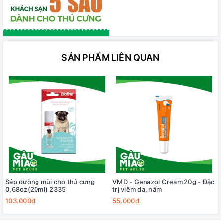
SẢN PHẨM LIÊN QUAN
Sáp dưỡng mũi cho thú cưng
VMD - Genazol Cream 20g - Đặc
0,68oz(20ml) 2335
trị viêm da, nấm
103.000₫
55.000₫