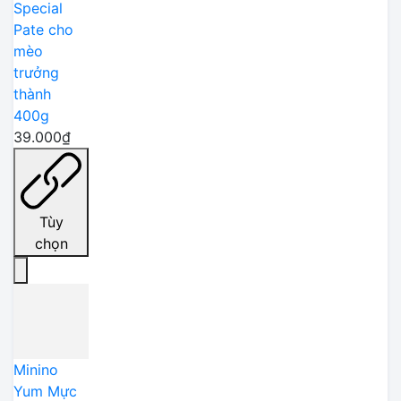
Special
Pate cho
mèo
trưởng
thành
400g
39.000₫
Tùy
chọn
Minino
Yum Mực