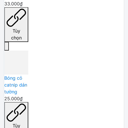
33.000₫
Tùy
chọn
Bóng cỏ
catnip dán
tường
25.000₫
Tùy