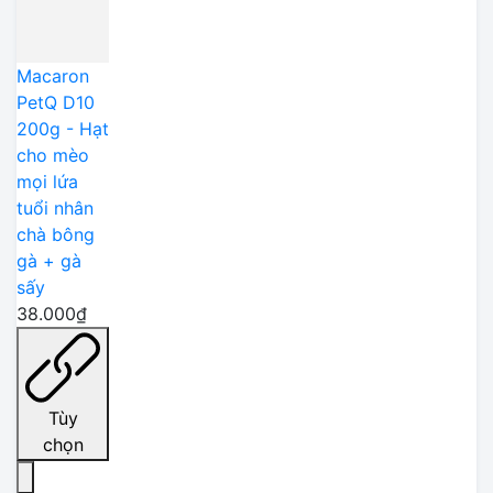
Macaron
PetQ D10
200g - Hạt
cho mèo
mọi lứa
tuổi nhân
chà bông
gà + gà
sấy
38.000₫
Tùy
chọn