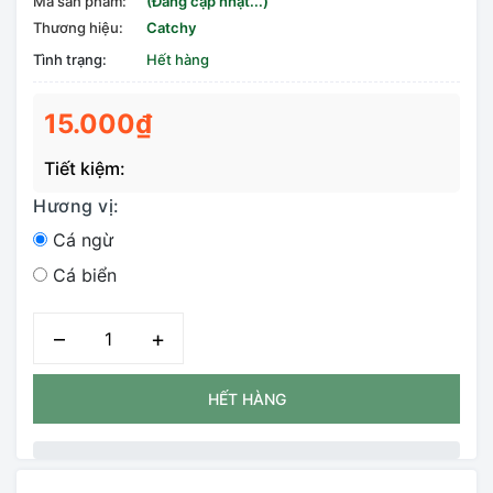
Mã sản phẩm:
(Đang cập nhật...)
Thương hiệu:
Catchy
Tình trạng:
Hết hàng
15.000₫
Tiết kiệm:
Hương vị:
Cá ngừ
Cá biển
–
+
HẾT HÀNG