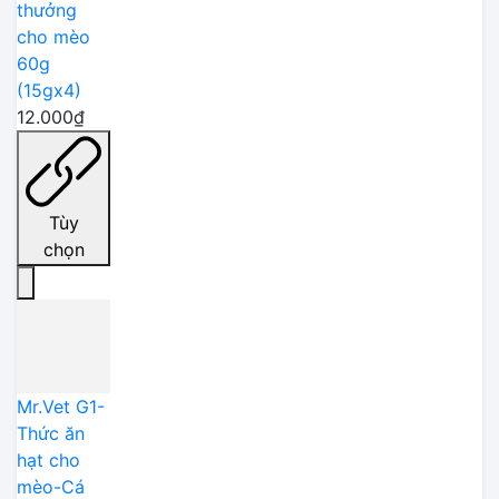
thưởng
cho mèo
60g
(15gx4)
12.000₫
Tùy
chọn
Mr.Vet G1-
Thức ăn
hạt cho
mèo-Cá