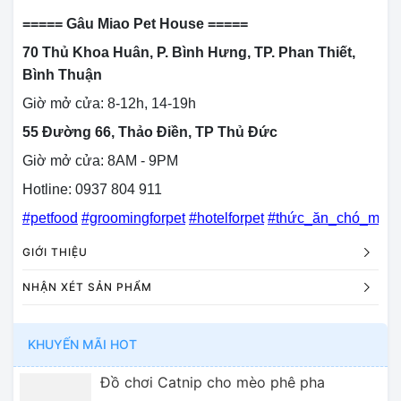
===== Gâu Miao Pet House =====
70 Thủ Khoa Huân, P. Bình Hưng, TP. Phan Thiết,
Bình Thuận
Giờ mở cửa: 8-12h, 14-19h
55 Đường 66, Thảo Điền, TP Thủ Đức
Giờ mở cửa: 8AM - 9PM
Hotline: 0937 804 911
#petfood
#groomingforpet
#hotelforpet
#thức_ăn_chó_mèo
GIỚI THIỆU
NHẬN XÉT SẢN PHẨM
KHUYẾN MÃI HOT
Đồ chơi Catnip cho mèo phê pha