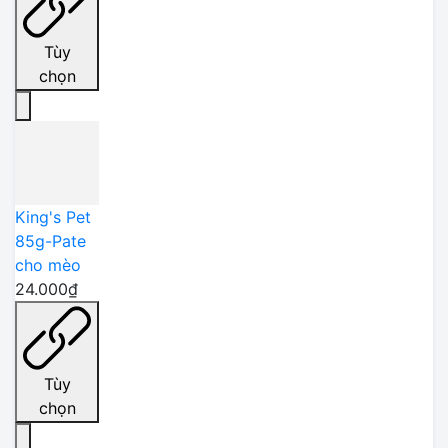
Tùy
chọn
King's Pet
85g-Pate
cho mèo
24.000₫
Tùy
chọn