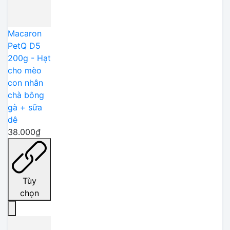
Macaron
PetQ D5
200g - Hạt
cho mèo
con nhân
chà bông
gà + sữa
dê
38.000₫
Tùy
chọn