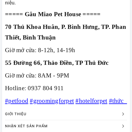
niệu.
===== Gâu Miao Pet House =====
70 Thủ Khoa Huân, P. Bình Hưng, TP. Phan
Thiết, Bình Thuận
Giờ mở cửa: 8-12h, 14-19h
55 Đường 66, Thảo Điền, TP Thủ Đức
Giờ mở cửa: 8AM - 9PM
Hotline: 0937 804 911
#petfood
#groomingforpet
#hotelforpet
#thức_ă
GIỚI THIỆU
NHẬN XÉT SẢN PHẨM