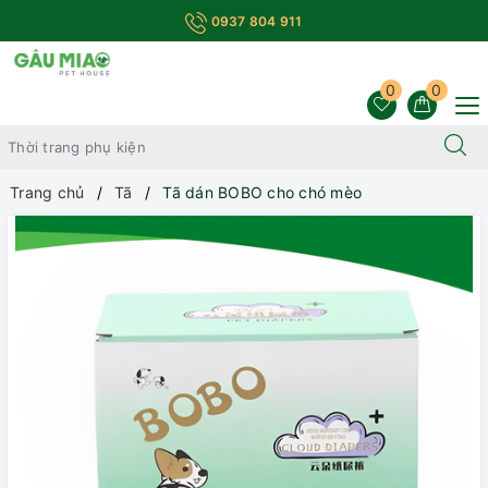
0937 804 911
0
0
Trang chủ
Tã
Tã dán BOBO cho chó mèo