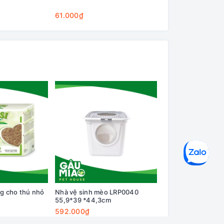
Cleaning Base
61.000₫
75.000₫
ng cho thú nhỏ
Nhà vệ sinh mèo LRP0040
55,9*39 *44,3cm
592.000₫