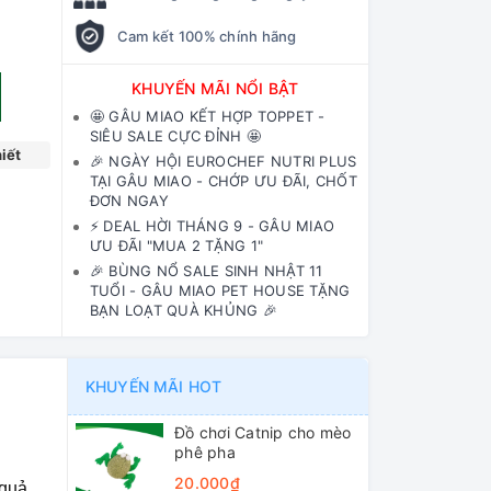
Cam kết 100% chính hãng
KHUYẾN MÃI NỔI BẬT
🤩 GÂU MIAO KẾT HỢP TOPPET -
SIÊU SALE CỰC ĐỈNH 🤩
iết
🎉 NGÀY HỘI EUROCHEF NUTRI PLUS
TẠI GÂU MIAO - CHỚP ƯU ĐÃI, CHỐT
ĐƠN NGAY
⚡️ DEAL HỜI THÁNG 9 - GÂU MIAO
ƯU ĐÃI "MUA 2 TẶNG 1"
🎉 BÙNG NỔ SALE SINH NHẬT 11
TUỔI - GÂU MIAO PET HOUSE TẶNG
BẠN LOẠT QUÀ KHỦNG 🎉
KHUYẾN MÃI HOT
Đồ chơi Catnip cho mèo
phê pha
20.000₫
 quả