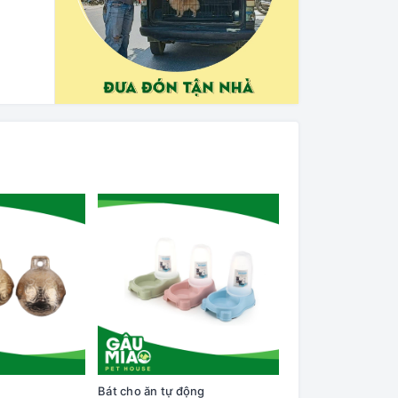
Bát cho ăn tự động
Cây lăn lông trên q