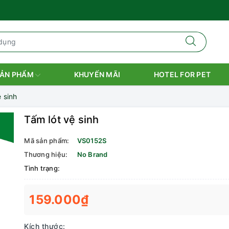
ẢN PHẨM
KHUYẾN MÃI
HOTEL FOR PET
 sinh
Tấm lót vệ sinh
Mã sản phẩm:
VS0152S
Thương hiệu:
No Brand
Tình trạng:
159.000₫
Kích thước: