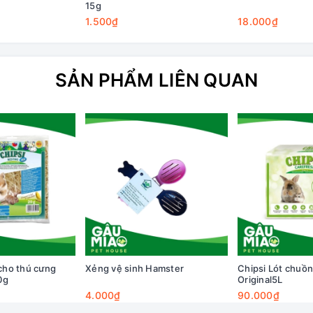
15g
1.500₫
18.000₫
SẢN PHẨM LIÊN QUAN
 cho thú cưng
Xẻng vệ sinh Hamster
Chipsi Lót chuồ
0g
Original5L
4.000₫
90.000₫