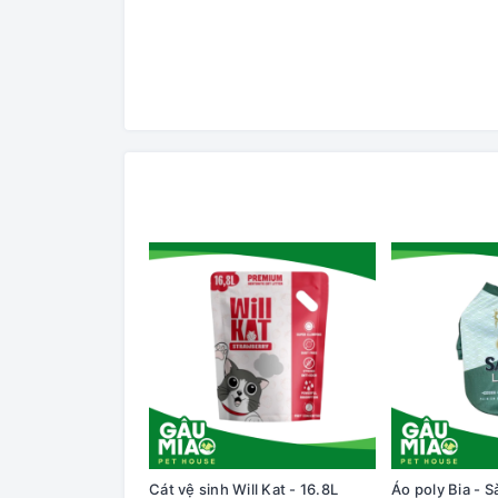
Cát vệ sinh Will Kat - 16.8L
Áo poly Bia - S