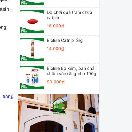
huẩn,
Đồ chơi quả trám chứa
catnip
16.000₫
ong
Bioline Catnip ống
14.000₫
Bioline Bộ kem, bàn chải
chăm sóc răng chó 100g
90.000₫
i_trang_thú_cưng
#khách_sạn_thú_cưng