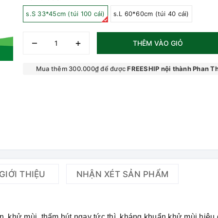
s.S 33*45cm (túi 100 cái)
s.L 60*60cm (túi 40 cái)
–
+
THÊM VÀO GIỎ
Mua thêm 300.000₫ để được
FREESHIP nội thành Phan Th
GIỚI THIỆU
NHẬN XÉT SẢN PHẨM
n, khử mùi, thấm hút ngay tức thì, kháng khuẩn khử mùi hiệu