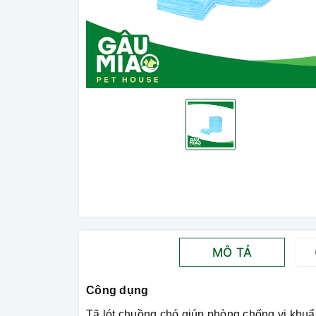
MÔ TẢ
Công dụng
Tã lót chuồng chó giúp phòng chống vi khuẩ