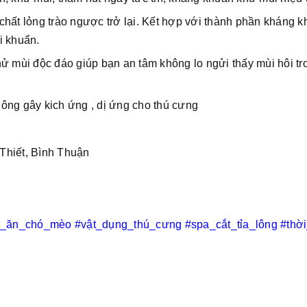
hất lỏng trào ngược trở lại. Kết hợp với thành phần kháng k
i khuẩn.
ử mùi độc đáo giúp bạn an tâm không lo ngửi thấy mùi hôi tr
ông gây kich ứng , dị ứng cho thú cưng
Thiết, Bình Thuận
c_ăn_chó_mèo
#vật_dụng_thú_cưng
#spa_cắt_tỉa_lông
#thờ