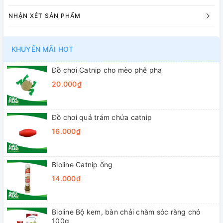
NHẬN XÉT SẢN PHẨM
KHUYẾN MÃI HOT
Đồ chơi Catnip cho mèo phê pha
20.000₫
Đồ chơi quả trám chứa catnip
16.000₫
Bioline Catnip ống
14.000₫
Bioline Bộ kem, bàn chải chăm sóc răng chó
100g