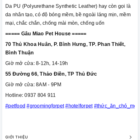
Da PU (Polyurethane Synthetic Leather) hay còn gọi là
da nhân tạo, có độ bóng mềm, bề ngoài láng mịn, mềm
mại, chắc chắn, chống mài mòn, chống uốn
===== Gâu Miao Pet House =====
70 Thủ Khoa Huân, P. Bình Hưng, TP. Phan Thiết,
Bình Thuận
Giờ mở cửa: 8-12h, 14-19h
55 Đường 66, Thảo Điền, TP Thủ Đức
Giờ mở cửa: 8AM - 9PM
Hotline: 0937 804 911
#petfood
#groomingforpet
#hotelforpet
#thức_ăn_chó_mèo
GIỚI THIỆU