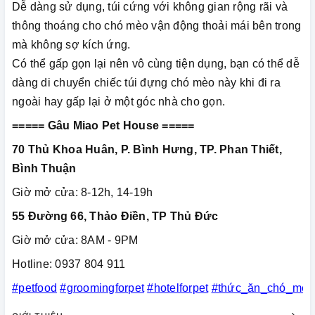
Dễ dàng sử dụng, túi cứng với không gian rộng rãi và
thông thoáng cho chó mèo vận động thoải mái bên trong
mà không sợ kích ứng.
Có thể gấp gọn lại nên vô cùng tiện dụng, bạn có thể dễ
dàng di chuyển chiếc túi đựng chó mèo này khi đi ra
ngoài hay gấp lại ở một góc nhà cho gọn.
===== Gâu Miao Pet House =====
70 Thủ Khoa Huân, P. Bình Hưng, TP. Phan Thiết,
Bình Thuận
Giờ mở cửa: 8-12h, 14-19h
55 Đường 66, Thảo Điền, TP Thủ Đức
Giờ mở cửa: 8AM - 9PM
Hotline: 0937 804 911
#petfood
#groomingforpet
#hotelforpet
#thức_ăn_chó_mèo