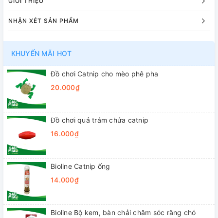
GIỚI THIỆU
NHẬN XÉT SẢN PHẨM
KHUYẾN MÃI HOT
Đồ chơi Catnip cho mèo phê pha
20.000₫
Đồ chơi quả trám chứa catnip
16.000₫
Bioline Catnip ống
14.000₫
Bioline Bộ kem, bàn chải chăm sóc răng chó