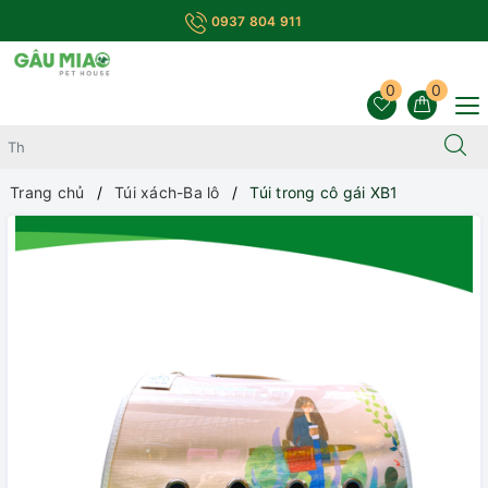
0937 804 911
0
0
Trang chủ
Túi xách-Ba lô
Túi trong cô gái XB1