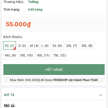
Thương hiệu:
YuDog
Tình trạng:
Hết hàng
55.000₫
Kích thước:
XS (2)
S (3)
M (4)
L (5)
XL (6)
2XL (7)
3XL (8)
4XL (9)
5XL (10)
6XL (11)
7XL (12)
HẾT HÀNG
Mua thêm 300.000₫ để được
FREESHIP nội thành Phan Thiết
MÔ TẢ
Mô tả: