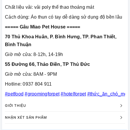
Chất liệu vải: vải poly thể thao thoáng mát
Cách dùng: Áo thun có tay dễ dàng sử dụng độ bền lâu
===== Gâu Miao Pet House =====
70 Thủ Khoa Huân, P. Bình Hưng, TP. Phan Thiết,
Bình Thuận
Giờ mở cửa: 8-12h, 14-19h
55 Đường 66, Thảo Điền, TP Thủ Đức
Giờ mở cửa: 8AM - 9PM
Hotline: 0937 804 911
#petfood
#groomingforpet
#hotelforpet
#thức_ăn_chó_mèo
GIỚI THIỆU
NHẬN XÉT SẢN PHẨM