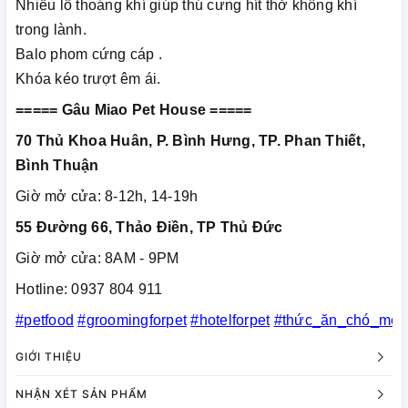
Nhiều lỗ thoáng khí giúp thú cưng hít thở không khí
trong lành.
Balo phom cứng cáp .
Khóa kéo trượt êm ái.
===== Gâu Miao Pet House =====
70 Thủ Khoa Huân, P. Bình Hưng, TP. Phan Thiết,
Bình Thuận
Giờ mở cửa: 8-12h, 14-19h
55 Đường 66, Thảo Điền, TP Thủ Đức
Giờ mở cửa: 8AM - 9PM
Hotline: 0937 804 911
#petfood
#groomingforpet
#hotelforpet
#thức_ăn_chó_mèo
GIỚI THIỆU
NHẬN XÉT SẢN PHẨM