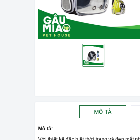
MÔ TẢ
Mô tả:
Với thiết kế đặc biệt thời trang và đẹp mắt