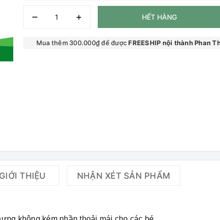
–
+
HẾT HÀNG
Mua thêm 300.000₫ để được
FREESHIP nội thành Phan Th
GIỚI THIỆU
NHẬN XÉT SẢN PHẨM
 nhưng không kém phần thoải mái cho các bé.