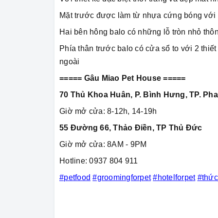
Mặt trước được làm từ nhựa cứng bóng với n
Hai bên hông balo có những lỗ tròn nhỏ thô
Phía thân trước balo có cửa sổ to với 2 thiết
ngoài
===== Gâu Miao Pet House =====
70 Thủ Khoa Huân, P. Bình Hưng, TP. Pha
Giờ mở cửa: 8-12h, 14-19h
55 Đường 66, Thảo Điền, TP Thủ Đức
Giờ mở cửa: 8AM - 9PM
Hotline: 0937 804 911
#petfood
#groomingforpet
#hotelforpet
#thứ