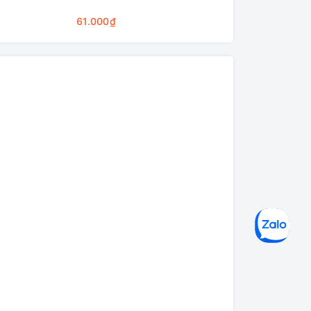
Cleaning Base
61.000₫
75.000₫