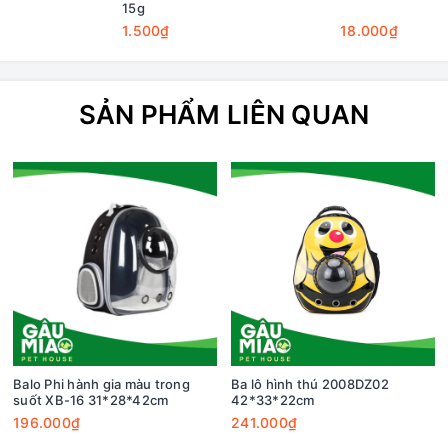
15g
1.500₫
18.000₫
SẢN PHẨM LIÊN QUAN
Balo Phi hành gia màu trong
Ba lô hình thú 2008DZ02
suốt XB-16 31*28*42cm
42*33*22cm
196.000₫
241.000₫