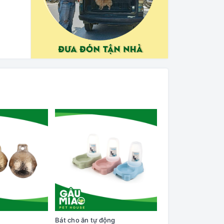
Bát cho ăn tự động
Cây lăn lông trên q