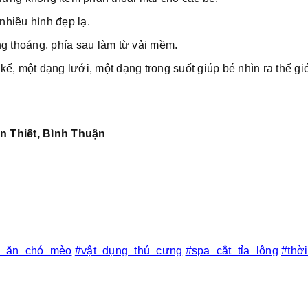
hiều hình đẹp lạ.
ng thoáng, phía sau làm từ vải mềm.
 kế, một dạng lưới, một dạng trong suốt giúp bé nhìn ra thế gi
n Thiết, Bình Thuận
c_ăn_chó_mèo
#vật_dụng_thú_cưng
#spa_cắt_tỉa_lông
#thờ