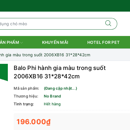
ẢN PHẨM
KHUYẾN MÃI
HOTEL FOR PET
ành gia màu trong suốt 2006XB16 31*28*42cm
Balo Phi hành gia màu trong suốt
2006XB16 31*28*42cm
Mã sản phẩm:
(Đang cập nhật...)
Thương hiệu:
No Brand
Tình trạng:
Hết hàng
196.000₫