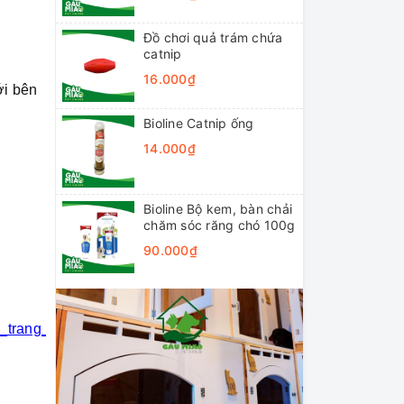
Đồ chơi quả trám chứa
catnip
16.000₫
ới bên
Bioline Catnip ống
14.000₫
Bioline Bộ kem, bàn chải
chăm sóc răng chó 100g
90.000₫
i_trang_thú_cưng
#khách_sạn_thú_cưng