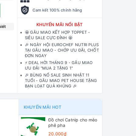
Cam kết 100% chính hãng
KHUYẾN MÃI NỔI BẬT
iết
🤩 GÂU MIAO KẾT HỢP TOPPET -
SIÊU SALE CỰC ĐỈNH 🤩
🎉 NGÀY HỘI EUROCHEF NUTRI PLUS
TẠI GÂU MIAO - CHỚP ƯU ĐÃI, CHỐT
ĐƠN NGAY
⚡️ DEAL HỜI THÁNG 9 - GÂU MIAO
ƯU ĐÃI "MUA 2 TẶNG 1"
🎉 BÙNG NỔ SALE SINH NHẬT 11
TUỔI - GÂU MIAO PET HOUSE TẶNG
BẠN LOẠT QUÀ KHỦNG 🎉
KHUYẾN MÃI HOT
Đồ chơi Catnip cho mèo
phê pha
20.000₫