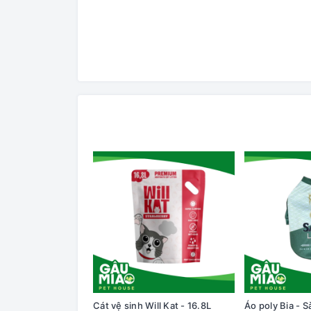
Cát vệ sinh Will Kat - 16.8L
Áo poly Bia - S