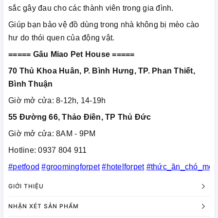
sắc gây đau cho các thành viên trong gia đình.
Giúp bạn bảo vệ đồ dùng trong nhà không bị mèo cào
hư do thói quen của động vật.
===== Gâu Miao Pet House =====
70 Thủ Khoa Huân, P. Bình Hưng, TP. Phan Thiết,
Bình Thuận
Giờ mở cửa: 8-12h, 14-19h
55 Đường 66, Thảo Điền, TP Thủ Đức
Giờ mở cửa: 8AM - 9PM
Hotline: 0937 804 911
#petfood
#groomingforpet
#hotelforpet
#thức_ăn_chó_mèo
GIỚI THIỆU
NHẬN XÉT SẢN PHẨM