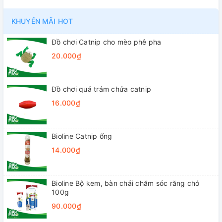
KHUYẾN MÃI HOT
Đồ chơi Catnip cho mèo phê pha
20.000₫
Đồ chơi quả trám chứa catnip
16.000₫
Bioline Catnip ống
14.000₫
Bioline Bộ kem, bàn chải chăm sóc răng chó
100g
90.000₫