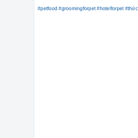
#petfood
#groomingforpet
#hotelforpet
#thứ