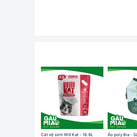
Cát vệ sinh Will Kat - 16.8L
Áo poly Bia - S