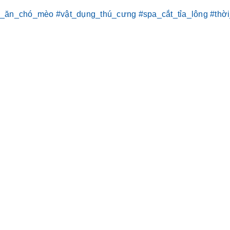
c_ăn_chó_mèo
#vật_dụng_thú_cưng
#spa_cắt_tỉa_lông
#thời