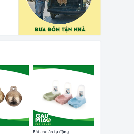
Bát cho ăn tự động
Cây lăn lông trên q