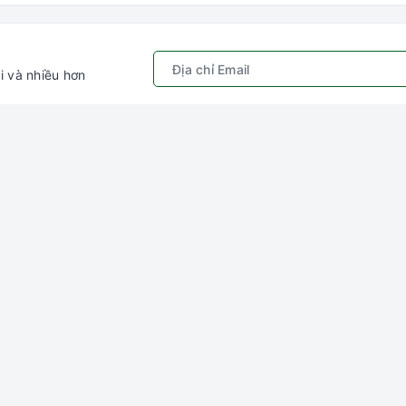
i và nhiều hơn
Chính sách
Kết nối với chú
ếm
Quy định sử dụng
Gâu Miao P
hập
Chính sách bảo mật
ý
Hướng dẫn đặt hàng &
thanh toán
ng
Chính sách vận chuyển
Chính sách đổi trả
Chính sách kiểm hàng