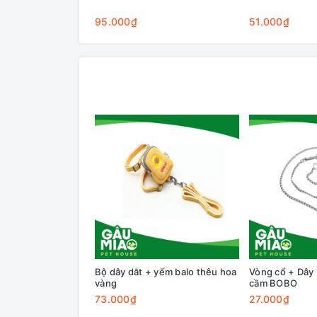
95.000₫
51.000₫
Bộ dây dắt + yếm balo thêu hoa
Vòng cổ + Dây x
vàng
cầm BOBO
73.000₫
27.000₫