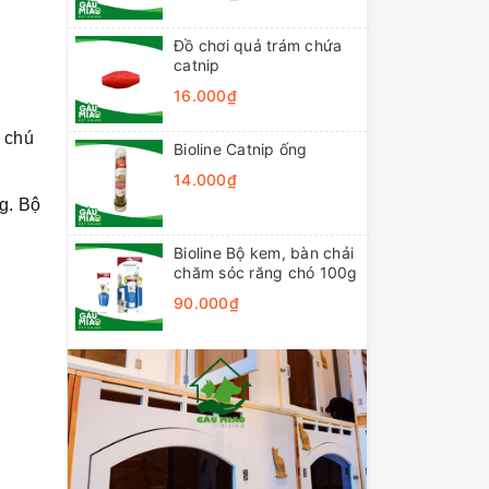
Đồ chơi quả trám chứa
catnip
16.000₫
ổ chú
Bioline Catnip ống
14.000₫
ng. Bộ
Bioline Bộ kem, bàn chải
chăm sóc răng chó 100g
90.000₫