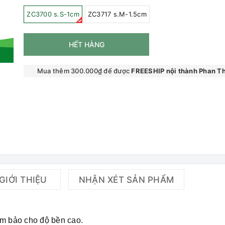
ZC3700 s.S-1cm
ZC3717 s.M-1.5cm
HẾT HÀNG
Mua thêm 300.000₫ để được
FREESHIP nội thành Phan Th
GIỚI THIỆU
NHẬN XÉT SẢN PHẨM
ảm bảo cho độ bền cao.