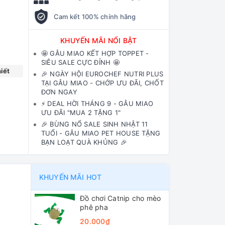
Cam kết 100% chính hãng
KHUYẾN MÃI NỔI BẬT
🤩 GÂU MIAO KẾT HỢP TOPPET -
SIÊU SALE CỰC ĐỈNH 🤩
iết
🎉 NGÀY HỘI EUROCHEF NUTRI PLUS
TẠI GÂU MIAO - CHỚP ƯU ĐÃI, CHỐT
ĐƠN NGAY
⚡️ DEAL HỜI THÁNG 9 - GÂU MIAO
ƯU ĐÃI "MUA 2 TẶNG 1"
🎉 BÙNG NỔ SALE SINH NHẬT 11
TUỔI - GÂU MIAO PET HOUSE TẶNG
BẠN LOẠT QUÀ KHỦNG 🎉
KHUYẾN MÃI HOT
Đồ chơi Catnip cho mèo
phê pha
20.000₫