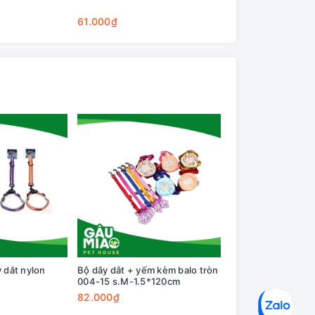
Cleaning Base
61.000₫
75.000₫
 dắt nylon
Bộ dây dắt + yếm kèm balo tròn
Dây dắt 1.5*120cm
004-15 s.M-1.5*120cm
(20x14x5cm) PD3
82.000₫
164.000₫