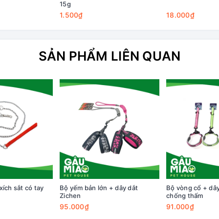
15g
1.500₫
18.000₫
SẢN PHẨM LIÊN QUAN
ích sắt có tay
Bộ yếm bản lớn + dây dắt
Bộ vòng cổ + dây
Zichen
chống thấm
95.000₫
91.000₫