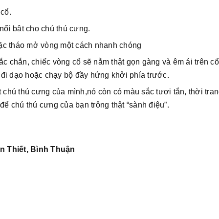
 cổ.
nổi bật cho chú thú cưng.
oặc tháo mở vòng một cách nhanh chóng
ắc chắn, chiếc vòng cổ sẽ nằm thật gọn gàng và êm ái trên c
đi dạo hoặc chạy bộ đầy hứng khởi phía trước.
t chú thú cưng của mình,nó còn có màu sắc tươi tắn, thời tra
để chú thú cưng của bạn trông thật “sành điệu”.
n Thiết, Bình Thuận