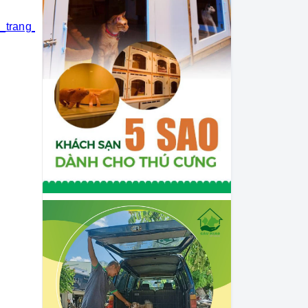
i_trang_thú_cưng
#khách_sạn_thú_cưng