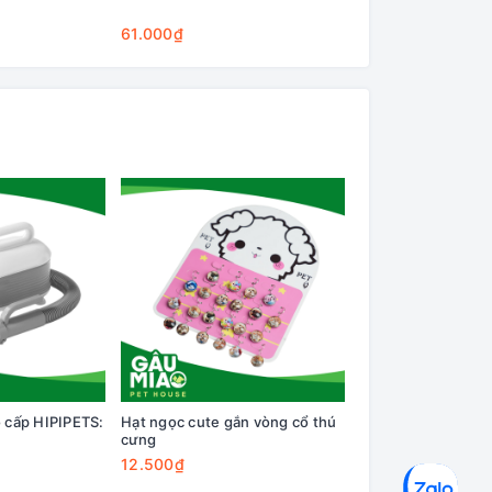
Cleaning Base
61.000₫
75.000₫
 cấp HIPIPETS:
Hạt ngọc cute gắn vòng cổ thú
Dầu cá hồi Q8 150
cưng
12.500₫
125.000₫