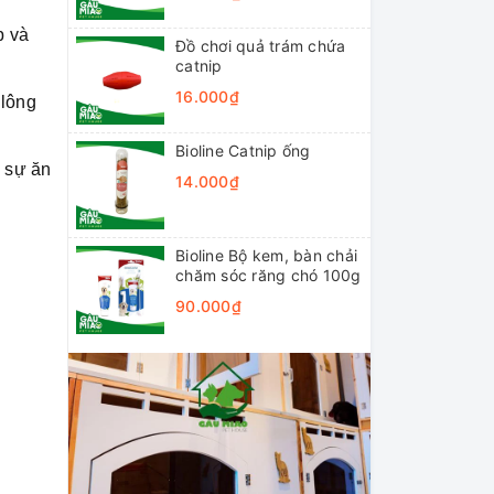
p và
Đồ chơi quả trám chứa
catnip
16.000₫
 lông
Bioline Catnip ống
i sự ăn
14.000₫
Bioline Bộ kem, bàn chải
chăm sóc răng chó 100g
90.000₫