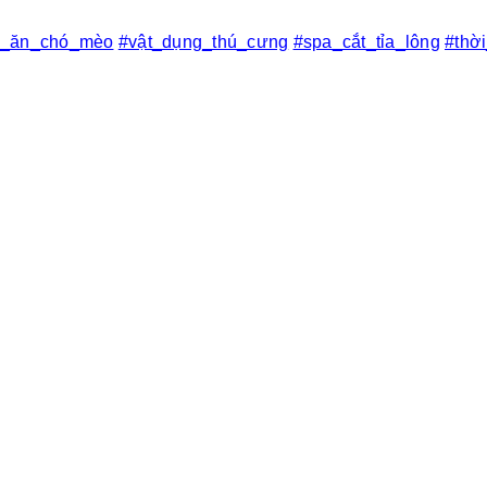
c_ăn_chó_mèo
#vật_dụng_thú_cưng
#spa_cắt_tỉa_lông
#thờ