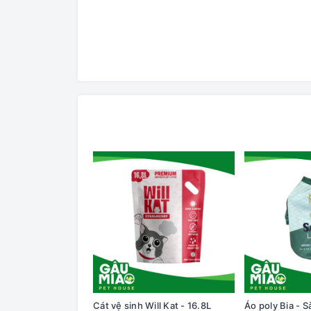
Cát vệ sinh Will Kat - 16.8L
Áo poly Bia - S