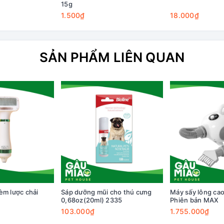
15g
1.500₫
18.000₫
SẢN PHẨM LIÊN QUAN
èm lược chải
Sáp dưỡng mũi cho thú cưng
Máy sấy lông cao
0,68oz(20ml) 2335
Phiên bản MAX
103.000₫
1.755.000₫