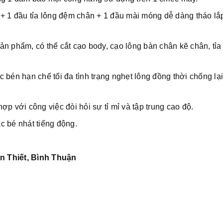
 + 1 đầu tỉa lông đệm chân + 1 đầu mài móng dễ dàng tháo lắ
n phẩm, có thể cắt cạo body, cạo lông bàn chân kẽ chân, tỉa
ắc bén hạn chế tối đa tình trạng nghẹt lông đồng thời chống lạ
p với công việc đòi hỏi sự tỉ mỉ và tập trung cao độ.
c bé nhát tiếng động.
n Thiết, Bình Thuận