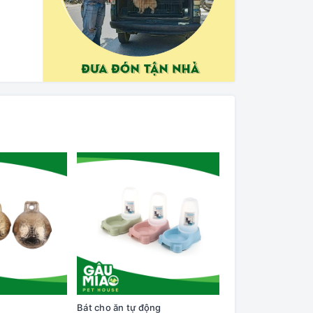
Bát cho ăn tự động
Cây lăn lông trên q