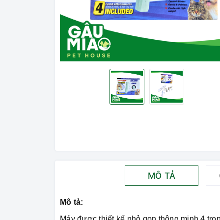
MÔ TẢ
Mô tả:
Máy được thiết kế nhỏ gọn thông minh 4 tro