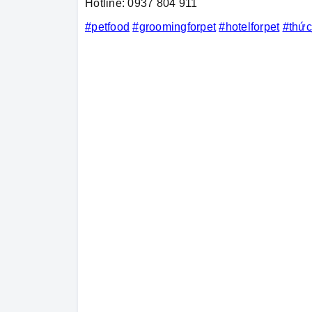
Hotline: 0937 804 911
#petfood
#groomingforpet
#hotelforpet
#thứ