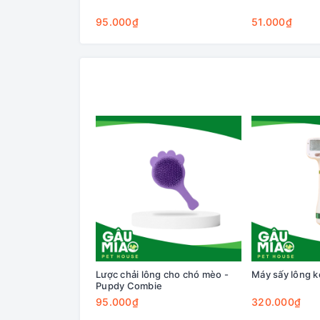
95.000₫
51.000₫
Lược chải lông cho chó mèo -
Máy sấy lông k
Pupdy Combie
95.000₫
320.000₫