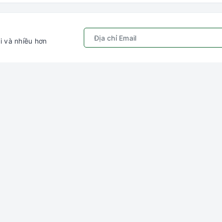
i và nhiều hơn
Chính sách
Kết nối với chú
ếm
Quy định sử dụng
Gâu Miao P
hập
Chính sách bảo mật
ý
Hướng dẫn đặt hàng &
thanh toán
ng
Chính sách vận chuyển
Chính sách đổi trả
Chính sách kiểm hàng