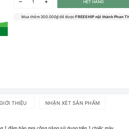
–
+
HẾT HÀNG
Mua thêm 300.000₫ để được
FREESHIP nội thành Phan Th
GIỚI THIỆU
NHẬN XÉT SẢN PHẨM
ng 1 đảm bảo mọi công năng sử dụng trên 1 chiếc máy.