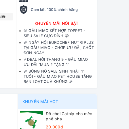
Cam kết 100% chính hãng
iết
KHUYẾN MÃI NỔI BẬT
🤩 GÂU MIAO KẾT HỢP TOPPET -
SIÊU SALE CỰC ĐỈNH 🤩
🎉 NGÀY HỘI EUROCHEF NUTRI PLUS
TẠI GÂU MIAO - CHỚP ƯU ĐÃI, CHỐT
ĐƠN NGAY
⚡️ DEAL HỜI THÁNG 9 - GÂU MIAO
ƯU ĐÃI "MUA 2 TẶNG 1"
🎉 BÙNG NỔ SALE SINH NHẬT 11
TUỔI - GÂU MIAO PET HOUSE TẶNG
BẠN LOẠT QUÀ KHỦNG 🎉
KHUYẾN MÃI HOT
Đồ chơi Catnip cho mèo
phê pha
20.000₫