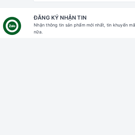
ĐĂNG KÝ NHẬN TIN
Nhận thông tin sản phẩm mới nhất, tin khuyến mã
nữa.
Liên hệ với chúng tôi
Hỗ trợ
Tìm ki
Đăng n
Đăng k
Giỏ hà
Địa chỉ:
70 Thủ Khoa Huân, Bình Hưng,
Phan Thiết, Bình Thuận
Chi nhánh HCM:
55 đường số 66,
Thảo Điền, Thủ Đức, HCM
Email:
gaumiao@gmail.com
Điện thoại:
0937 804 911
Zalo:
Gâu Miao Pet House